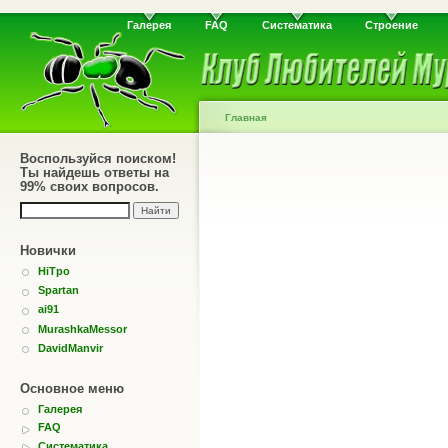
Галерея
FAQ
Систематика
Строение
Главная
Воспользуйся поиском!
Ты найдешь ответы на
99% своих вопросов.
Новички
HiTpo
Spartan
ai91
MurashkaMessor
DavidManvir
Основное меню
Галерея
FAQ
Систематика