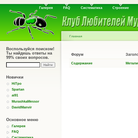
Галерея
FAQ
Систематика
Строение
Главная
Воспользуйся поиском!
Ты найдешь ответы на
Форум
Загол
99% своих вопросов.
Содержание
Метали
Новички
HiTpo
Spartan
ai91
MurashkaMessor
DavidManvir
Основное меню
Галерея
FAQ
Систематика