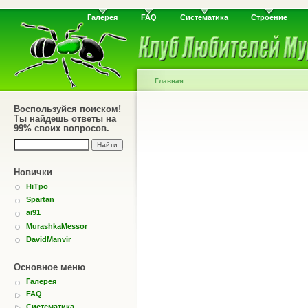
Галерея
FAQ
Систематика
Строение
Главная
Воспользуйся поиском!
Ты найдешь ответы на
99% своих вопросов.
Новички
HiTpo
Spartan
ai91
MurashkaMessor
DavidManvir
Основное меню
Галерея
FAQ
Систематика