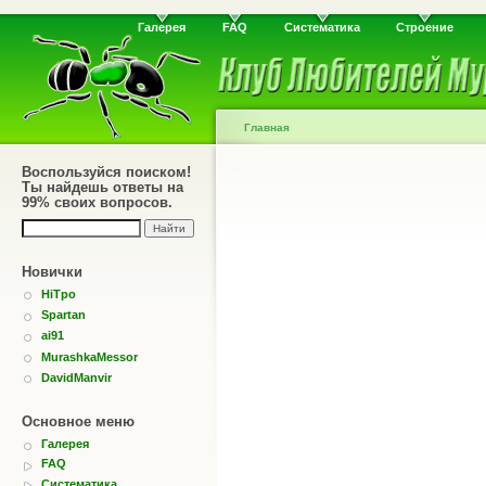
Галерея
FAQ
Систематика
Строение
Главная
Воспользуйся поиском!
Ты найдешь ответы на
99% своих вопросов.
Новички
HiTpo
Spartan
ai91
MurashkaMessor
DavidManvir
Основное меню
Галерея
FAQ
Систематика