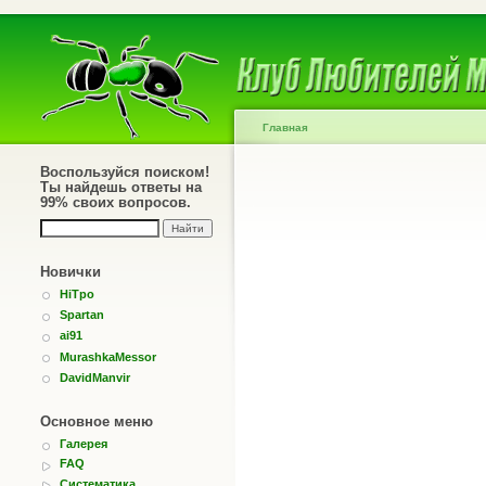
Главная
Воспользуйся поиском!
Ты найдешь ответы на
99% своих вопросов.
Новички
HiTpo
Spartan
ai91
MurashkaMessor
DavidManvir
Основное меню
Галерея
FAQ
Систематика