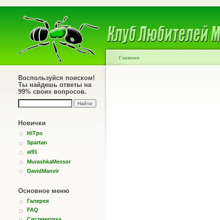
Главная
Воспользуйся поиском!
Ты найдешь ответы на
99% своих вопросов.
Новички
HiTpo
Spartan
ai91
MurashkaMessor
DavidManvir
Основное меню
Галерея
FAQ
Систематика