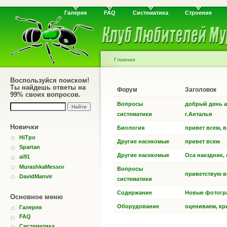
Галерея
FAQ
Систематика
Строение
Главная
Воспользуйся поиском!
Ты найдешь ответы на
Форум
Заголовок
99% своих вопросов.
Вопросы
добрый день а
систематики
г.Анталья
Новички
Биология
привет всем, в
HiTpo
Другие насекомые
привет всем
Spartan
Другие насекомые
Оса наездник, 
ai91
MurashkaMessor
Вопросы
приветствую в
DavidManvir
систематики
Содержание
Новые фотогр
Основное меню
Оборудование
оцениваем, кр
Галерея
FAQ
Систематика