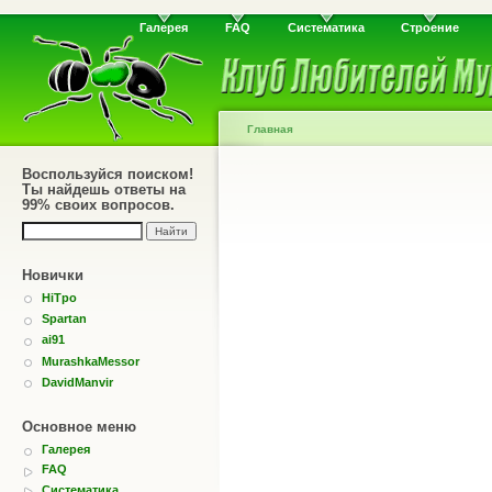
Галерея
FAQ
Систематика
Строение
Главная
Воспользуйся поиском!
Ты найдешь ответы на
99% своих вопросов.
Новички
HiTpo
Spartan
ai91
MurashkaMessor
DavidManvir
Основное меню
Галерея
FAQ
Систематика