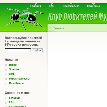
Галерея
FAQ
Систематика
Строение
Главная
Воспользуйся поиском!
Ты найдешь ответы на
99% своих вопросов.
Новички
HiTpo
Spartan
ai91
MurashkaMessor
DavidManvir
Основное меню
Галерея
FAQ
Систематика