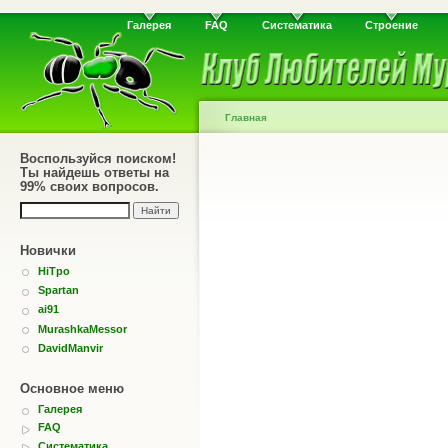
Галерея
FAQ
Систематика
Строение
Главная
Воспользуйся поиском!
Ты найдешь ответы на
99% своих вопросов.
Новички
HiTpo
Spartan
ai91
MurashkaMessor
DavidManvir
Основное меню
Галерея
FAQ
Систематика