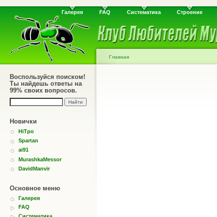
Галерея
FAQ
Систематика
Строение
Главная
Воспользуйся поиском!
Ты найдешь ответы на
99% своих вопросов.
Новички
HiTpo
Spartan
ai91
MurashkaMessor
DavidManvir
Основное меню
Галерея
FAQ
Систематика