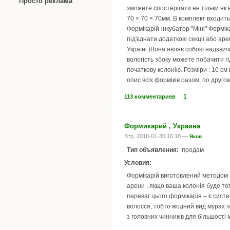
Просто реклама
зможете спостерігати не тільки як
70 × 70 × 70мм. В комплект входить 
Формікарій-інкубатор "Міні" Формік
під'єднати додаткові секції або ар
Україні:)Вона являє собою надзвич
вологість збоку можете побачити г
початкову колонію. Розміри : 10 см 
опис всіх форміків разом, по друго
1
113 комментариев
Формикарий , Украина
Втр, 2018-01-30 16:18 —
Яков
Тип объявления:
продам
Условия:
Формікарій виготовлений методом 3D
арени , якщо ваша колонія буде т
переваг цього формікарія – є сист
волосся, тобто жодний вид мурах ч
з головних чинників для більшості 