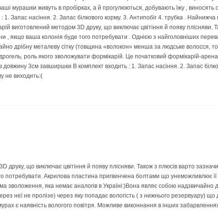
 ваші мурашки живуть в пробірках, а й прогулюються, добувають їжу , виносять
: 1. Запас насіння. 2. Запас білкового корму. 3. Антипобіг 4. трубка . Найнижча
арій виготовлений методом 3D друку, що виключає цвітіння й появу плісняви. Та
ени , якщо ваша колонія буде того потребувати . Однією з найголовніших перев
айно дрібну металеву сітку (товщина «волокон» менша за людське волосся, то
ідрогель, роль якого зволожувати формікарій. Це початковий формікарій-арена
в довжину 3см завширшки В комплект входить : 1. Запас насіння. 2. Запас білков
му не виходить:(
 друку, що виключає цвітіння й появу плісняви. Також з плюсів варто зазначити
ого потребувати. Акрилова пластина пригвинчена болтами що унеможливлює її 
ема зволоження, яка немає аналогів в Україні:)Вона являє собою надзвичайно
ерез неї не пролізе) через яку попадає вологість ( з нижнього резервуару) що
мурах є наявність вологого повітря. Можливе виконнання в інших забарвленнях