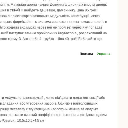
 сміття. Матеріал арени - акрил Довжина х ширина х висота арени:
 ціна в УКРАЇНІ знайдете дешевше, дам знижку. Ціна 85 грн!!!
кож з плюсів варто зазначити модульність конструкції , легко
аг цього формікарія – є система зволоження, яка немає аналогів в
бто жодний вид мурах через неї не пролізе) через яку попадає
 який виступає заміню пробірочних інкубаторів , розрахований на
ого корму. 3. Антипобіг 4. трубка . Ціна 40 грн!!! Вибачайте що
Полтава
Украина
 модульність конструкції , легко під'єднати додаткові секції або
відпадання або утворення зазорів. Однією з найголовніших
 дрібну металеву сітку (товщина «волокон» менша за людське
 дозволяє мати високий коефіцієнт зволоження, а як відомо одним
 Розміри : 10.5х10.5х4.5 см