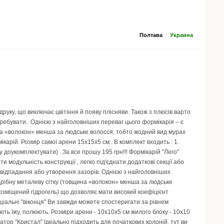
Полтава
Украина
друку, що виключає цвітіння й появу плісняви. Також з плюсів варто
отребувати.. Однією з найголовніших переваг цього формікарія – є
ина «волокон» менша за людське волосся, тобто жодний вид мурах
карій. Розмір самої арени 15х15х5 см . В комплект входить : 1.
жу доукомплектувати) . За все прошу 195 грн!!! Формікарій "Лего"
 модульність конструкції , легко під'єднати додаткові секції або
відпадання або утворення зазорів. Однією з найголовніших
 дрібну металеву сітку (товщина «волокон» менша за людське
розміщений гідрогель) що дозволяє мати високий коефіцієнт
еціальні "віконця" Ви завжди можете спостеригати за рівнем
ють їжу, полюють. Розміри арени - 10х10х5 см жилого блоку - 10х10
убатор "Кристал" Ідеально підходить для початкових колоній, тут ви