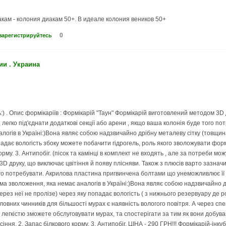
кам - колония диакам 50+. В идеале колония веников 50+
0
зарегистрируйтесь
и . Украина
) . Опис формікаріїв : Формікарій "Таун" Формікарій виготовлений методом 3D 
, легко під'єднати додаткові секції або арени , якщо ваша колонія буде того п
логів в Україні:)Вона являє собою надзвичайно дрібну металеву сітку (товщ
падає вологість збоку можете побачити гідрогель, роль якого зволожувати формі
орму. 3. Антипобіг. (пісок та камінці в комплект не входять , але за потреби мо
 друку, що виключає цвітіння й появу плісняви. Також з плюсів варто зазначити
ого потребувати. Акрилова пластина пригвинчена болтами що унеможливлює її 
ема зволоження, яка немає аналогів в Україні:)Вона являє собою надзвичайно
ерез неї не пролізе) через яку попадає вологість ( з нижнього резервуару де 
ловних чинників для більшості мурах є наявність вологого повітря. А через сп
з легкістю зможете обслуговувати мурах, та спостерігати за тим як вони добува
сіння. 2. Запас білкового корму. 3. Антипобіг. ЦІНА - 290 ГРН!!! Формікарій-інк