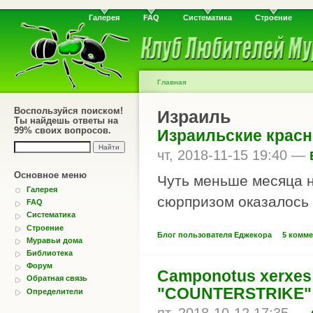
Галерея
FAQ
Систематика
Строение
Главная
Воспользуйся поиском!
Израиль
Ты найдешь ответы на
99% своих вопросов.
Израильские крас
чт, 2018-11-15 19:40 —
Основное меню
Чуть меньше месяца 
Галерея
сюрпризом оказалось 
FAQ
Систематика
Строение
Блог пользователя Еджекора
5 комм
Муравьи дома
Библиотека
Форум
Camponotus xerxes 
Обратная связь
"COUNTERSTRIKE" 
Определители
пт, 2018-10-12 17:35 —