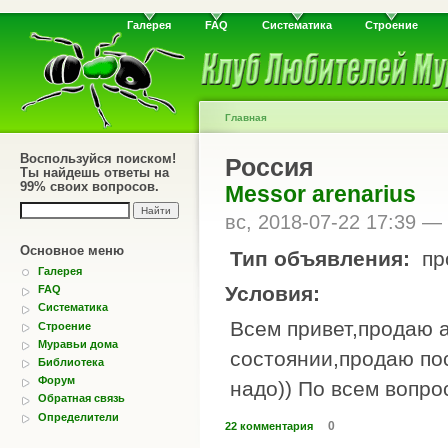
Галерея
FAQ
Систематика
Строение
Главная
Воспользуйся поиском!
Россия
Ты найдешь ответы на
99% своих вопросов.
Messor arenarius
вс, 2018-07-22 17:39 —
Основное меню
Тип объявления:
пр
Галерея
Условия:
FAQ
Систематика
Всем привет,продаю a
Строение
Муравьи дома
состоянии,продаю пос
Библиотека
Форум
надо)) По всем вопро
Обратная связь
Определители
0
22 комментария