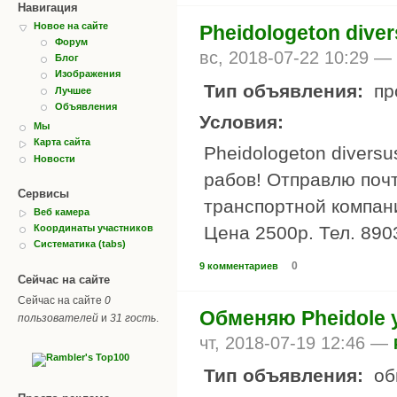
Навигация
Новое на сайте
Pheidologeton dive
Форум
вс, 2018-07-22 10:29 —
Блог
Изображения
Тип объявления:
пр
Лучшее
Объявления
Условия:
Мы
Карта сайта
Pheidologeton diversu
Новости
рабов! Отправлю почт
Сервисы
транспортной компани
Веб камера
Цена 2500р. Тел. 890
Координаты участников
Систематика (tabs)
0
9 комментариев
Сейчас на сайте
Сейчас на сайте
0
Обменяю Pheidole 
пользователей
и
31 гость
.
чт, 2018-07-19 12:46 —
Тип объявления:
об