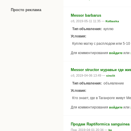
Просто реклама
Messor barbarus
сб, 2019-05-11 11:35 —
Kolbaska
Тип объявления:
куплю
Условия:
Куплю матку с расплодом или 5-10
Для комментирования
или
войдите
Messor structor муравьи где ж
сб, 2019-04-06 13:49 —
sinclit
Тип объявления:
объявление
Условия:
Кто знает, где в Таганроге живут M
Для комментирования
или
войдите
Продам Raptiformica sanguinea
Пнд, 2019-04-01 20:34 —
bx