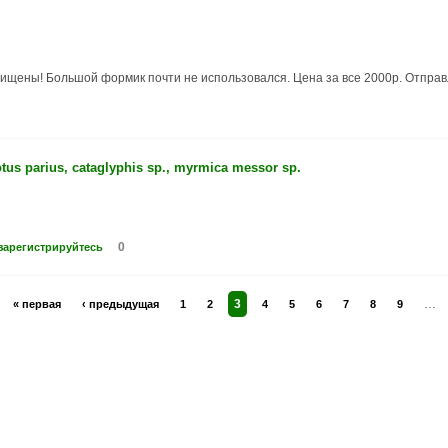
ищены! Большой формик почти не использовался. Цена за все 2000р. Отправ
 parius, cataglyphis sp., myrmica messor sp.
0
зарегистрируйтесь
3
…
« первая
‹ предыдущая
1
2
4
5
6
7
8
9