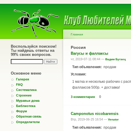
Главная
Воспользуйся поиском!
Россия
Ты найдешь ответы на
Вагусы и фаллаксы
99% своих вопросов.
чт, 2019-07-11 08:44 —
Вадим Бугаец
Тип объявления:
продам
Основное меню
Условия:
Галерея
1 матка и несколько рабочих с расп
FAQ
фаллаксов 500р. + доставка!
Систематика
Строение
0
3 комментария
Муравьи дома
Библиотека
Форум
Camponotus nicobarensis
Обратная связь
Втр, 2019-06-25 16:54 —
Venator
Определители
Тип объявления:
продам