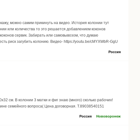
кажу, можно самим прикинуть на видео. История колонии тут
олонии или количества то это решается добавлением коконов
коконов сервик. Забирать или самовывозом, что думаю
есть риск загубить колонию. Видео- https://youtu.be/cMYXWbR-GgU
Россия
 см. В колонии 3 матки и фиг знаю (много) сколько рабочих!
чине семейного вопроса( Цена договорная. Т.89038540151
Россия
Нововоронеж