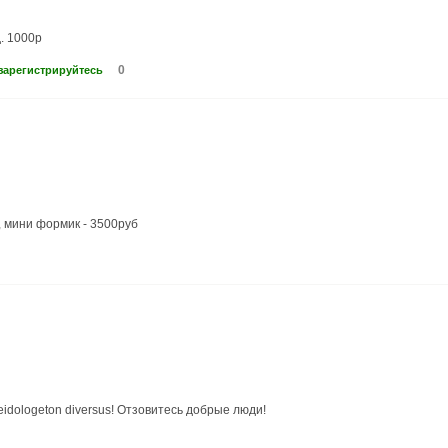
. 1000р
0
зарегистрируйтесь
, мини формик - 3500руб
idologeton diversus! Отзовитесь добрые люди!