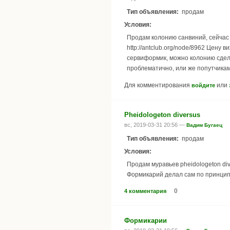
Тип объявления:
продам
Условия:
Продам колонию санвиний, сейчас 
http://antclub.org/node/8962 Цену
сервиформик, можно колонию сдела
проблематично, или же попутчиками
Для комментирования
или
войдите
Pheidologeton diversus
вс, 2019-03-31 20:56 —
Вадим Бугаец
Тип объявления:
продам
Условия:
Продам муравьев pheidologeton di
Формикарий делал сам по принципу
0
4 комментария
Формикарии