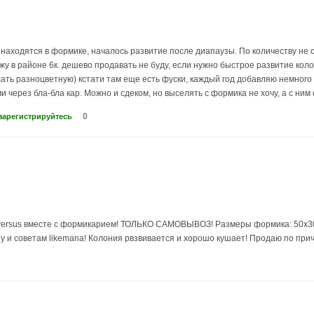
находятся в формике, началось развитие после диапаузы. По количеству не с
 вижу в районе 6к. дешево продавать не буду, если нужно быстрое развитие к
ть разноцветную) кстати там еще есть фуски, каждый год добавляю немного 
 через бла-бла кар. Можно и сдеком, но выселять с формика не хочу, а с ним 
0
зарегистрируйтесь
versus вместе с формикарием! ТОЛЬКО САМОВЫВОЗ! Размеры формика: 50х30х32
 и советам likemana! Колония рвзвивается и хорошо кушает! Продаю по при