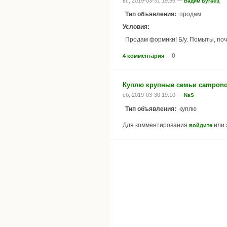
вс, 2019-03-31 19:56 —
Вадим Бугаец
Тип объявления:
продам
Условия:
Продам формики! Б/у. Помыты, поч
0
4 комментария
Куплю крупные семьи camponotus
сб, 2019-03-30 19:10 —
NaS
Тип объявления:
куплю
Для комментирования
или
войдите