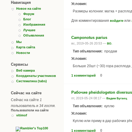
Навигация
Условия:
Новое на сайте
Размеры колонии: матка + расплод
Форум
Блог
Для комментирования
или
войдите
Изображения
Лучшее
Объявления
Camponotus parius
Мы
вс, 2019-05-26 20:53 —
BO.
Карта сайта
Тип объявления:
продам
Новости
Условия:
Сервисы
Больше 20шт (~30) гора расплода 
Веб камера
0
1 комментарий
Координаты участников
Систематика (tabs)
Рабочие pheidologeton diversus
Сейчас на сайте
пт, 2019-05-24 08:17 —
Вадим Бугаец
Сейчас на сайте
1
пользователь
и
34 гостя
.
Тип объявления:
куплю
Пользователи на сайте
Условия:
vitimof
Куплю или приму в дар рабочих phe
0
1 комментарий