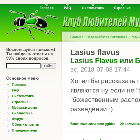
Галерея
FAQ
Систематика
Строение
›
›
Главная
Подсемейство Formicinae
Род L
Воспользуйся поиском!
Lasius flavus
Ты найдешь ответы на
99% своих вопросов.
Lasius Flavus или 
вс, 2018-07-08 17:44 —
Основное меню
Хотел бы рассказать 
Галерея
являются ну если не 
FAQ
Систематика
"божественным распол
Строение
разведении :)
Муравьи дома
Библиотека
Форум
Блог пользователя ggidra
20 коммент
Обратная связь
Определители