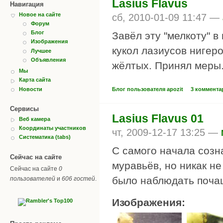
Lasius Flavus
Навигация
Новое на сайте
сб, 2010-01-09 11:47 —
Форум
Блог
Завёл эту "мелкоту" 
Изображения
кукол лазиусов нигер
Лучшее
Объявления
жёлтых. Принял меры.
Мы
Карта сайта
Блог пользователя apozit
3 коммента
Новости
Сервисы
Lasius Flavus 01
Веб камера
Координаты участников
чт, 2009-12-17 13:25 —
Систематика (tabs)
С самого начала созн
Сейчас на сайте
муравьёв, но никак н
Сейчас на сайте
0
было наблюдать поча
пользователей
и
606 гостей
.
Изображения: