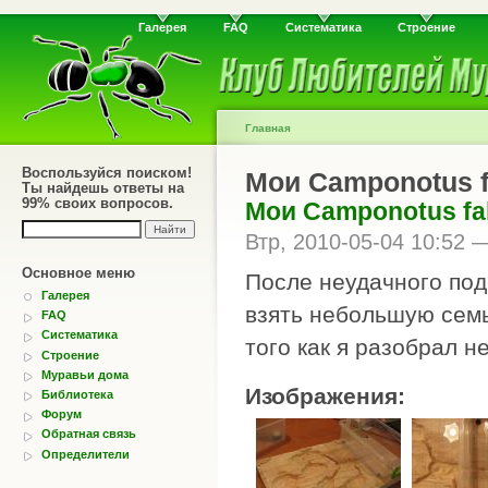
Галерея
FAQ
Систематика
Строение
Главная
Воспользуйся поиском!
Мои Camponotus f
Ты найдешь ответы на
99% своих вопросов.
Мои Camponotus fal
Втр, 2010-05-04 10:52
Основное меню
После неудачного под
Галерея
взять небольшую семь
FAQ
Систематика
того как я разобрал н
Строение
Муравьи дома
Изображения:
Библиотека
Форум
Обратная связь
Определители