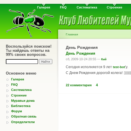
Галерея
FAQ
Систематика
Строение
Главная
Воспользуйся поиском!
День Рождения
Ты найдешь ответы на
День Рождения
99% своих вопросов.
сб, 2009-10-24 20:55 —
Кий
Сегодня исполняется 9 лет
'у.
test-bot
С Днем Рождения дорогой колега! :))))))
Основное меню
Галерея
FAQ
4
22 комментария
Систематика
Строение
Муравьи дома
Библиотека
Форум
Обратная связь
Определители