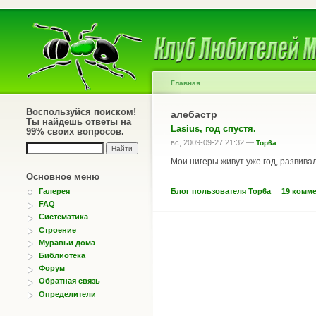
Главная
Воспользуйся поиском!
алебастр
Ты найдешь ответы на
Lasius, год спустя.
99% своих вопросов.
вс, 2009-09-27 21:32 —
Top6a
Мои нигеры живут уже год, развива
Основное меню
Блог пользователя Top6a
19 комм
Галерея
FAQ
Систематика
Строение
Муравьи дома
Библиотека
Форум
Обратная связь
Определители