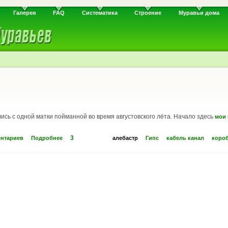
Галерея
FAQ
Систематика
Строение
Муравьи дома
лись с одной матки пойманной во время августовского лёта. Начало здесь
мои
3
ентариев
Подробнее
алебастр
Гипс
кабель канал
коро