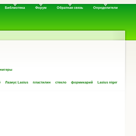
Библиотека
Форум
Обратная связь
Определители
 нигеры
б
Лазиус Lasius
пластилин
стекло
формикарий
Lasius niger