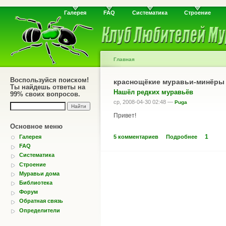
Галерея
FAQ
Систематика
Строение
Главная
Воспользуйся поиском!
краснощёкие муравьи-минёры
Ты найдешь ответы на
Нашёл редких муравьёв
99% своих вопросов.
ср, 2008-04-30 02:48 —
Puga
Привет!
Основное меню
1
5 комментариев
Подробнее
Галерея
FAQ
Систематика
Строение
Муравьи дома
Библиотека
Форум
Обратная связь
Определители