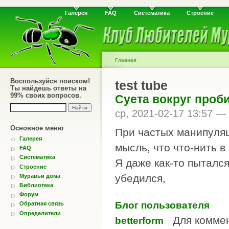
Галерея
FAQ
Систематика
Строение
Главная
Воспользуйся поиском!
test tube
Ты найдешь ответы на
99% своих вопросов.
Суета вокруг проби
ср, 2021-02-17 13:57 —
Основное меню
При частых манипуляц
Галерея
мысль, что что-нить в
FAQ
Систематика
Я даже как-то пыталс
Строение
убедился,
Муравьи дома
Библиотека
Форум
Блог пользователя
Обратная связь
Определители
Для комме
betterform