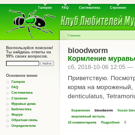
Галерея
FAQ
Систематика
Строение
Главная
Воспользуйся поиском!
bloodworm
Ты найдешь ответы на
99% своих вопросов.
Кормление мурав
сб, 2018-10-06 12:05 —
Основное меню
Приветствую. Посмотр
Галерея
корма на мороженый, 
FAQ
Систематика
denticulatus, Tetramor
Строение
Муравьи дома
Библиотека
Кормление
bloodworm
frozen bl
Форум
мороженый мотыль
Обратная связь
0
10 комментариев
Подробнее
Определители