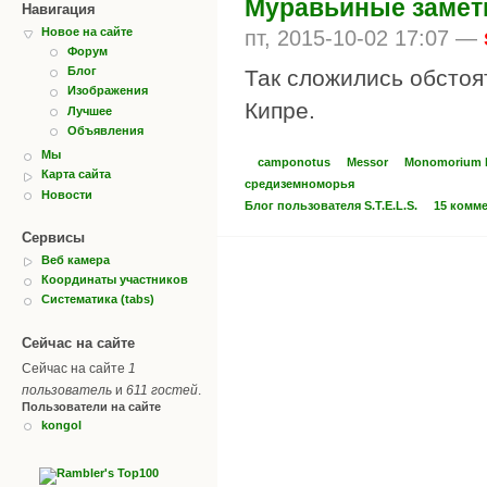
Муравьиные замет
Навигация
Новое на сайте
пт, 2015-10-02 17:07 —
Форум
Блог
Так сложились обстоя
Изображения
Кипре.
Лучшее
Объявления
Мы
camponotus
Messor
Monomorium b
Карта сайта
средиземноморья
Новости
Блог пользователя S.T.E.L.S.
15 комм
Сервисы
Веб камера
Координаты участников
Систематика (tabs)
Сейчас на сайте
Сейчас на сайте
1
пользователь
и
611 гостей
.
Пользователи на сайте
kongol