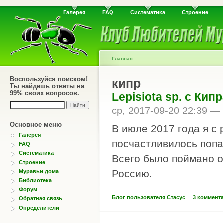
Галерея
FAQ
Систематика
Строение
Главная
Воспользуйся поиском!
кипр
Ты найдешь ответы на
99% своих вопросов.
Lepisiota sp. с Кипр
ср, 2017-09-20 22:39 —
Основное меню
В июле 2017 года я с
Галерея
посчастливилось попа
FAQ
Систематика
Всего было поймано ок
Строение
Россию.
Муравьи дома
Библиотека
Форум
Блог пользователя Стасус
3 коммент
Обратная связь
Определители