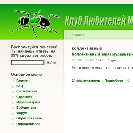
Главная
Воспользуйся поиском!
коллективный
Ты найдешь ответы на
Коллективный заказ муравьев с
99% своих вопросов.
сб, 2015-05-02 09:43 —
Fugax
Вот и настал момент организовать 
Основное меню
0
14 комментариев
Подробнее
Галерея
FAQ
Систематика
Строение
Муравьи дома
Библиотека
Форум
Обратная связь
Определители