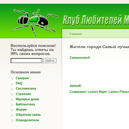
Главная
Воспользуйся поиском!
Жители города
Самый лучш
Ты найдешь ответы на
99% своих вопросов.
CamponotuS
Основное меню
Галерея
FAQ
AetheR
Систематика
,
Содержал: Lasius Niger
Lasius Flavu
Строение
Муравьи дома
Библиотека
Форум
Обратная связь
Определители