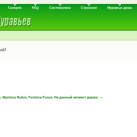
Галерея
FAQ
Систематика
Строение
Муравьи дома
ий!
,
,
,
s
Myrmica Rubra
Formica Fusca
На данный момент держу: ---