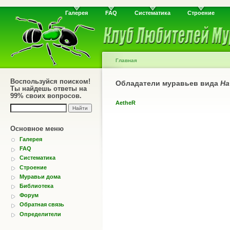
Галерея
FAQ
Систематика
Строение
Главная
Воспользуйся поиском!
Обладатели муравьев вида
На
Ты найдешь ответы на
99% своих вопросов.
AetheR
Основное меню
Галерея
FAQ
Систематика
Строение
Муравьи дома
Библиотека
Форум
Обратная связь
Определители