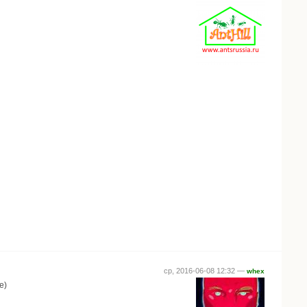
ср, 2016-06-08 12:32 —
whex
е)