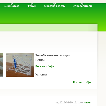
Библиотека
Форум
Обратная связь
Определители
Тип объявления:
продам
Регион
›
Россия
Уфа
Условия
Россия
Уфа
пт, 2016-06-10 18:41 —
AntHill