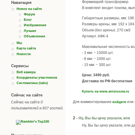
Формикарий-трансформер.
Навигация
В комплект входит поилка, вы
Новое на сайте
Форум
Габаритные размеры, мм: 196 
Блог
Размеры арены, мм: 192 х 184
Изображения
Объем (без арены): 270 см3
Лучшее
Артикул: АФК-4
Объявления
Мы
Максимальная численность ко
Карта сайта
- 3 мм: ~ 15000 шт.
Новости
- 8 мм: ~ 1000 шт.
- 15 мм: ~ 300 шт.
Сервисы
Веб камера
Цена: 3490 руб.
Координаты участников
Доставка по РФ бесплатная
Систематика (tabs)
Купить на www.antsrussia.ru
Сейчас на сайте
Для комментирования
или
войдите
Сейчас на сайте
0
пользователей
и
607 гостей
.
2 -
Ну, Вы бы цену указали, или
Ну, Вы бы цену указали, или д