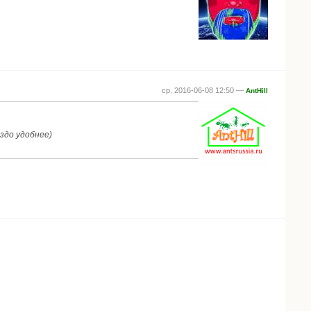
ср, 2016-06-08 12:50 —
AntHill
аздо удобнее)