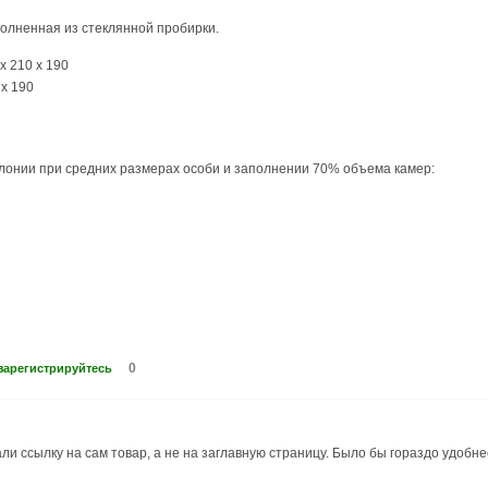
полненная из стеклянной пробирки.
х 210 х 190
 х 190
лонии при средних размерах особи и заполнении 70% объема камер:
0
зарегистрируйтесь
али ссылку на сам товар, а не на заглавную страницу. Было бы гораздо удобне