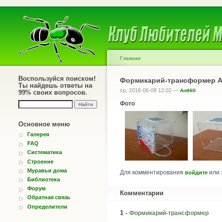
Главная
Воспользуйся поиском!
Формикарий-трансформер АФ
Ты найдешь ответы на
ср, 2016-06-08 12:02 —
AntHill
99% своих вопросов.
Фото
Основное меню
Галерея
FAQ
Систематика
Строение
Муравьи дома
Для комментирования
или
войдите
Библиотека
Форум
Комментарии
Обратная связь
Определители
1 -
Формикарий-трансформер