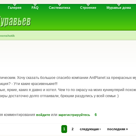
Галерея
FAQ
Систематика
Строение
Муравьи дома
eenshotik
ическим. Хочу сказать большое спасибо компании AntPlanet за прекрасных му
кция? - Ути какие красивенькие!!!
ые, яркие, каких я давно и хотел. Чем то по окрасу на моих куникулярий похож
ры достаточно долго отпаивали, брюшки раздулись у всей семьи :)
ля комментирования
или
6
войдите
зарегистрируйтесь
1
2
следующая ›
последняя »