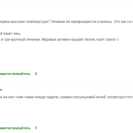
ужна высокая температура? Личинки не превращаются в коконы. Это как то ст
й пакет яиц.
 и три крупный личинки. Муравьи активно кушают белок, пьют сироп :)
2
зарегистрируйтесь
 и
и на них тоже такие клещи сидели, снимал инсульновой иглой. посмотрел п
0
зарегистрируйтесь