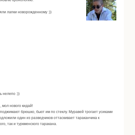
яли лапки новорожденному :))
 нелепо :))
 мол нового кидай!
, поджимают брюшко, бьют им по стеклу. Муравей трогает усиками
подложили один из разведчиков оттаскивает тараканчика к
го, так и туркменского таракана.