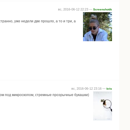
вс, 2016-06-12 22:23 —
Screenshotik
ранно, уже недели две прошло, а то и три, а
вс, 2016-06-12 23:16 —
kris
отом под микроскопом, стремные прозрычные букашки)