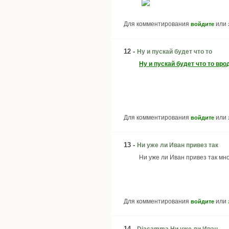
Для комментирования
или
войдите
12 -
Ну и пускай будет что то
Ну и пускай будет что то вро
Для комментирования
или
войдите
13 -
Ни уже ли Иван привез так
Ни уже ли Иван привез так мн
Для комментирования
или
войдите
14 -