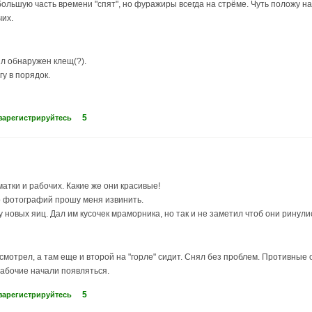
большую часть времени "спят", но фуражиры всегда на стрёме. Чуть положу на
чих.
ыл обнаружен клещ(?).
у в порядок.
5
зарегистрируйтесь
атки и рабочих. Какие же они красивые!
о фотографий прошу меня извинить.
новых яиц. Дал им кусочек мраморника, но так и не заметил чтоб они ринулис
осмотрел, а там еще и второй на "горле" сидит. Снял без проблем. Противные
абочие начали появляться.
5
зарегистрируйтесь