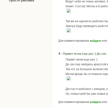
Просто реклама
Ведут себя не очень активно, 
бежит. Состав: Матка и 6 рабо
Так же на одном из рабочих б
Завтра буду приводить работяг
Для комментирования
или
войдите
4 -
Привет всем еще раз :) До сих
Привет всем еще раз :)
До сих пор любуюсь красотой м
Так что за большое количеств
Матка вроде бы отложила пару 
Достал я рабочего с клещом, 
Ох, побыстрей бы уже новые р
Для комментирования
или
войдите