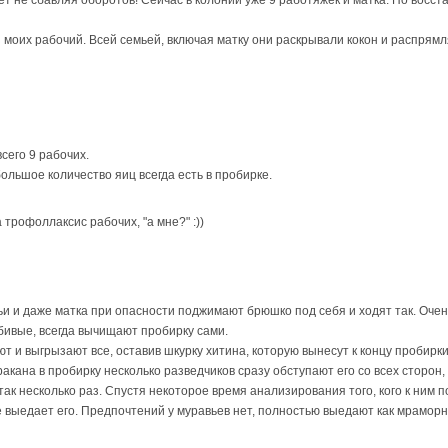
 моих рабочий. Всей семьей, включая матку они раскрывали кокон и распрямл
сего 9 рабочих.
ольшое количество яиц всегда есть в пробирке.
трофоллаксис рабочих, "а мне?" :))
ьи и даже матка при опасности поджимают брюшко под себя и ходят так. Очень
бивые, всегда вычищают пробирку сами.
 и выгрызают все, оставив шкурку хитина, которую вынесут к концу пробирки,
ракана в пробирку несколько разведчиков сразу обступают его со всех сторон
так несколько раз. Спустя некоторое время анализирования того, кого к ним 
е выедает его. Предпочтений у муравьев нет, полностью выедают как мраморно