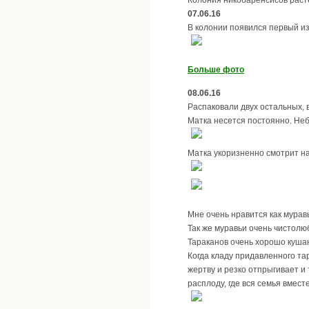
07.06.16
В колонии появился первый из
Больше фото
08.06.16
Распаковали двух остальных, в
Матка несется постоянно. Неб
Матка укоризненно смотрит на 
Мне очень нравится как мурав
Так же муравьи очень чистолю
Тараканов очень хорошо кушают
Когда кладу придавленного та
жертву и резко отпрыгивает и 
расплоду, где вся семья вмест