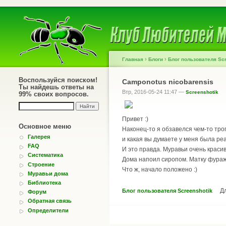
›
›
Главная
Блоги
Блог пользователя Scr
Воспользуйся поиском!
Camponotus nicobarensis
Ты найдешь ответы на
Втр, 2016-05-24 11:47 —
Screenshotik
99% своих вопросов.
Привет :)
Основное меню
Наконец-то я обзавелся чем-то троп
Галерея
и какая вы думаете у меня была реа
FAQ
И это правда. Муравьи очень красив
Систематика
Дома напоил сиропом. Матку фуражи
Строение
Что ж, начало положено :)
Муравьи дома
Библиотека
Д
Блог пользователя Screenshotik
Форум
Обратная связь
Определители