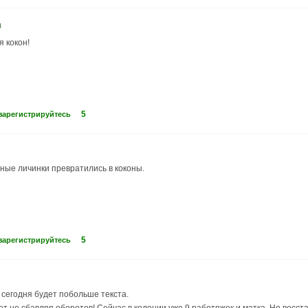
я
я кокон!
5
зарегистрируйтесь
ные личинки превратились в коконы.
5
зарегистрируйтесь
 сегодня будет побольше текста.
т не сбавляя оборотов! Сейчас в колонии уже 9 работяжек и матка. Но восст