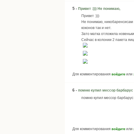
5 -
Привет :))) Не понимаю,
Привет :)))
Не понимаю, никобаренсисам н
коконов так и нет.
Зато матка отложила новеньки
Сейчас в колонии 2 пакета яиц
Для комментирования
или
войдите
6 -
помню купил мессор барбарус
помню купил мессор барбарус 
Для комментирования
или
войдите