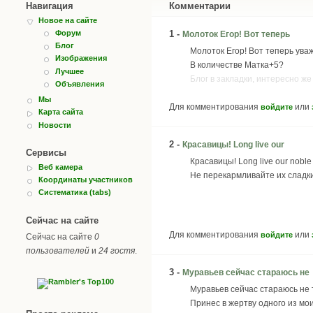
Навигация
Комментарии
Новое на сайте
1 -
Форум
Молоток Егор! Вот теперь
Блог
Молоток Егор! Вот теперь уваж
Изображения
В количестве Матка+5?
Лучшее
Блог в закладки, интересно же
Объявления
Мы
Для комментирования
или
войдите
Карта сайта
Новости
2 -
Красавицы! Long live our
Сервисы
Красавицы! Long live our noble
Веб камера
Не перекармливайте их сладк
Координаты участников
Систематика (tabs)
Сейчас на сайте
Для комментирования
или
войдите
Сейчас на сайте
0
пользователей
и
24 гостя
.
3 -
Муравьев сейчас стараюсь не
Муравьев сейчас стараюсь не т
Принес в жертву одного из мои