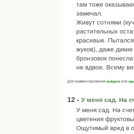
там тоже оказывают
замечал.
Живут сотнями (ку
растительных остат
красивые. Пытался 
жуков), даже дики
бронзовок понесла
не вдвое. Всему в
Для комментирования
или
войдите
зар
12 -
У меня сад. На с
У меня сад. На сче
цветения фруктовых
Ощутимый вред в о