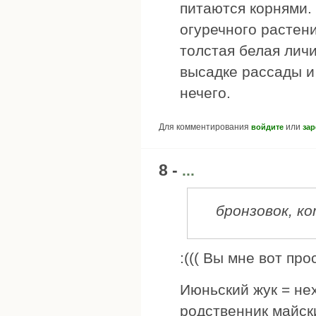
питаются корнями.
огуречного растени
толстая белая личи
высадке рассады и
нечего.
Для комментирования
или
войдите
зар
8 -
...
бронзовок, к
:((( Вы мне вот пр
Июньский жук = не
родственник майск