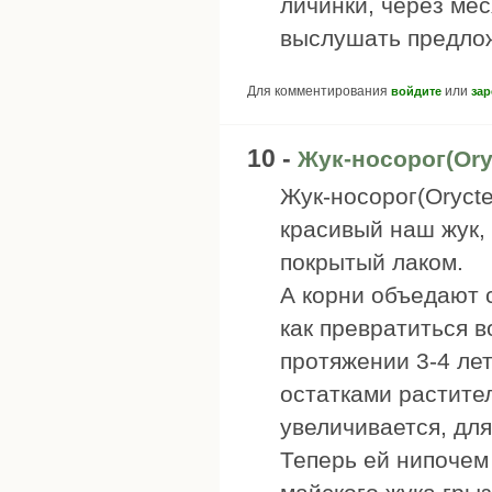
личинки, через ме
выслушать предло
Для комментирования
или
войдите
зар
10 -
Жук-носорог(Ory
Жук-носорог(Orycte
красивый наш жук, 
покрытый лаком.
А корни объедают 
как превратиться в
протяжении 3-4 ле
остатками растите
увеличивается, для
Теперь ей нипочем