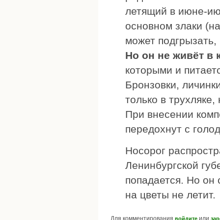
летящий в июне-ию
основном злаки (н
может подгрызать, 
Но он не живёт в
которыми и питаетс
Бронзовки, личинк
только в трухляке,
При внесении комп
передохнут с голод
Носорог распростр
Ленинбургской губе
попадается. Но он 
на цветы не летит.
Для комментирования
или
войдите
зар