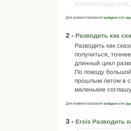
И компостная куча 
Для комментирования
или
войдите
зар
2 -
Разводить как ск
Разводить как ска
получиться, точнее
длинный цикл разви
По поводу большой 
прошлым летом в с
маленькие соглашу
Для комментирования
или
войдите
зар
3 -
Ersis Разводить к