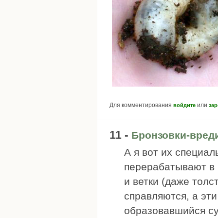
Для комментирования
или
войдите
зар
11 -
Бронзовки-вред
А я вот их специал
перерабатывают в к
и ветки (даже толс
справляются, а эт
образовавшийся су