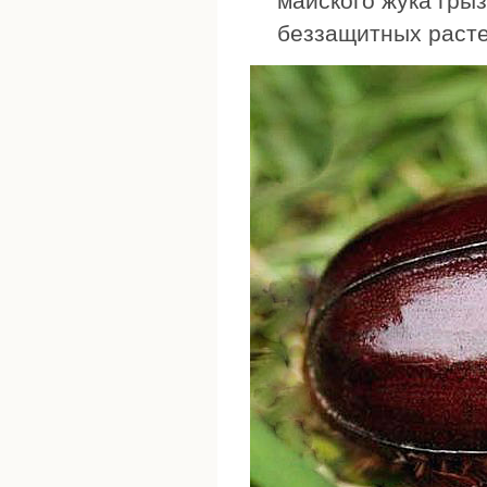
майского жука гры
беззащитных расте