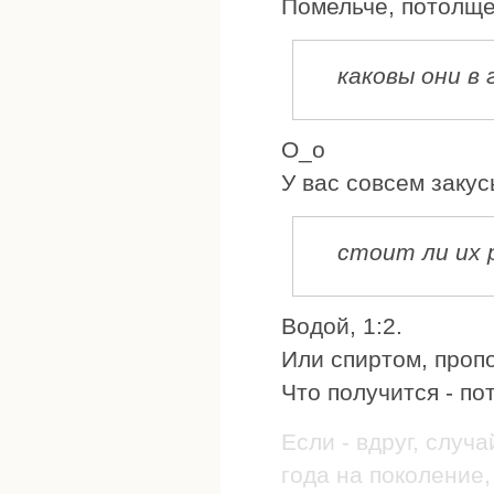
Помельче, потолще
каковы они в
О_о
У вас совсем закус
стоит ли их 
Водой, 1:2.
Или спиртом, проп
Что получится - по
Если - вдруг, случа
года на поколение, 