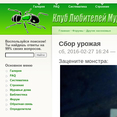
Галерея
FAQ
Систематика
Строение
›
›
Главная
Форумы
Другие насекомые
Воспользуйся поиском!
Сбор урожая
Ты найдешь ответы на
99% своих вопросов.
сб, 2016-02-27 16:24 —
Зацените монстра:
Основное меню
Галерея
FAQ
Систематика
Строение
Муравьи дома
Библиотека
Форум
Обратная связь
Определители