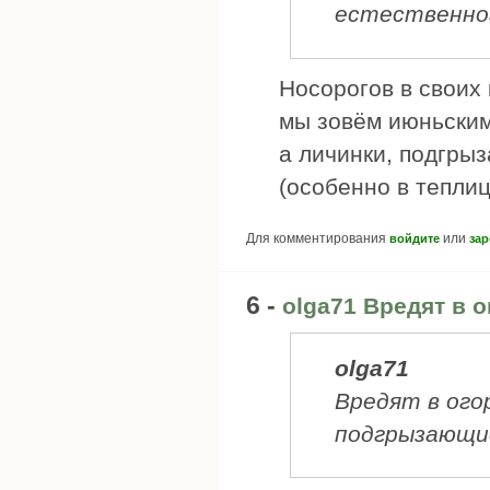
естественног
Носорогов в своих 
мы зовём июньским 
а личинки, подгры
(особенно в теплиц
Для комментирования
или
войдите
зар
6 -
olga71 Вредят в 
olga71
Вредят в огор
подгрызающие