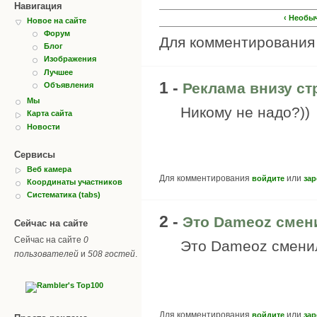
Навигация
‹ Необы
Новое на сайте
Форум
Для комментировани
Блог
Изображения
Лучшее
1 -
Реклама внизу ст
Объявления
Мы
Никому не надо?))
Карта сайта
Новости
Сервисы
Веб камера
Для комментирования
или
войдите
зар
Координаты участников
Систематика (tabs)
2 -
Это Dameoz смен
Сейчас на сайте
Сейчас на сайте
0
Это Dameoz сменил
пользователей
и
508 гостей
.
Для комментирования
или
войдите
зар