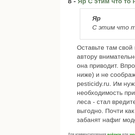
8 -
Яр С этим что то
Яр
С этим что т
Оставьте там свой
автору внимательно
она приводит. Впро
ниже) и не сообра
pesticidy.ru. Им н
необходимость при
леса - стал вредите
выгодно. Почти как
забанят нафиг мод
Для комментирования
или
войдите
зар