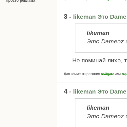
Просто реклама
3 -
likeman Это Dam
likeman
Это Dameoz с
Не поминай лихо, т
Для комментирования
или
войдите
зар
4 -
likeman Это Dam
likeman
Это Dameoz с