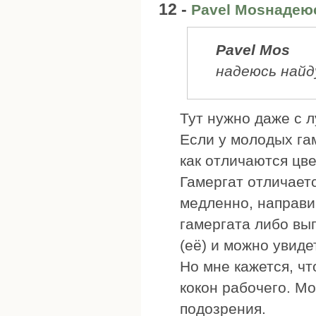
12 -
Pavel Mosнадею
Pavel Mos
надеюсь найд
Тут нужно даже с л
Если у молодых гам
как отличаются цве
Гамергат отличаетс
медленно, направи
гамергата либо вы
(её) и можно увиде
Но мне кажется, чт
кокон рабочего. Мо
подозрения.