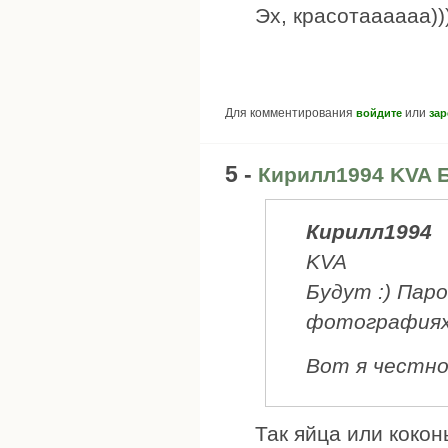
Эх, красотаааааа))
Для комментирования
или
войдите
зар
5 -
Кирилл1994 KVA Б
Кирилл1994
KVA
Будут :) Пар
фотографиях.
Вот я честно
Так яйца или коко