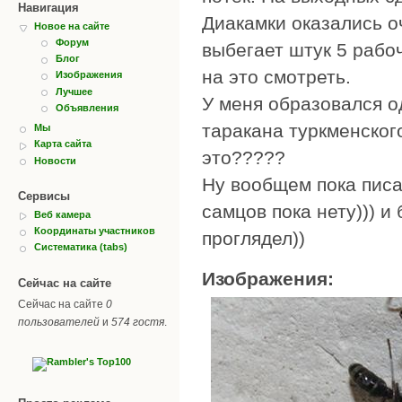
Навигация
Диакамки оказались о
Новое на сайте
Форум
выбегает штук 5 рабоч
Блог
на это смотреть.
Изображения
Лучшее
У меня образовался о
Объявления
таракана туркменского
Мы
Карта сайта
это?????
Новости
Ну вообщем пока писат
Сервисы
самцов пока нету))) 
Веб камера
Координаты участников
проглядел))
Систематика (tabs)
Изображения:
Сейчас на сайте
Сейчас на сайте
0
пользователей
и
574 гостя
.