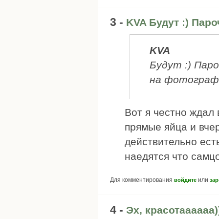
3 -
KVA Будут :) Пар
KVA
Будут :) Пар
на фотографи
Вот я честно ждал 
прямые яйца и вче
действительно есть
наедятся что самцо
Для комментирования
или
войдите
зар
4 -
Эх, красотаааааа)