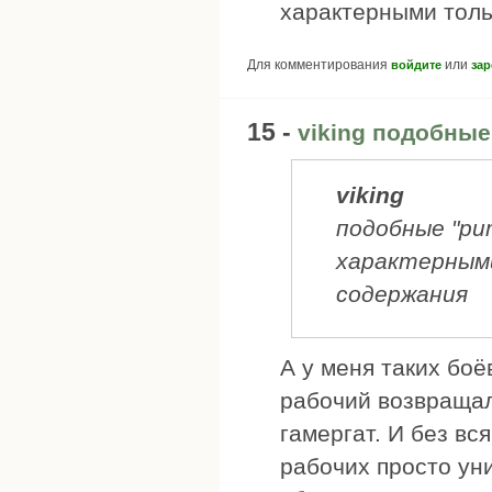
характерными толь
Для комментирования
или
войдите
зар
15 -
viking подобны
viking
подобные "ри
характерными
содержания
А у меня таких бо
рабочий возвращал
гамергат. И без в
рабочих просто уни