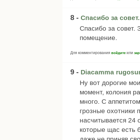
8 -
Спасибо за совет.
Спасибо за совет.
помещение.
Для комментирования
или
войдите
зар
9 -
Diacamma rugosu
Ну вот дорогие мо
момент, колония ра
много. С аппетито
грозные охотники 
насчитывается 24 с
которые щас есть 
даже не приняв св