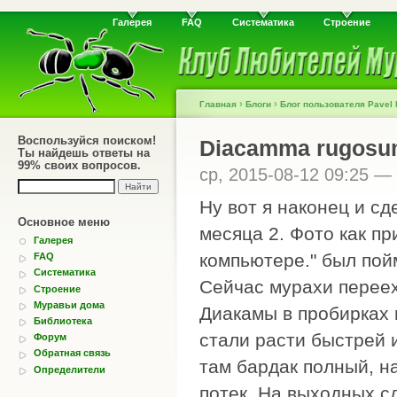
Галерея
FAQ
Систематика
Строение
›
›
Главная
Блоги
Блог пользователя Pavel
Воспользуйся поиском!
Diacamma rugosu
Ты найдешь ответы на
99% своих вопросов.
ср, 2015-08-12 09:25 —
Ну вот я наконец и с
Основное меню
месяца 2. Фото как п
Галерея
компьютере." был пой
FAQ
Систематика
Сейчас мурахи переех
Строение
Муравьи дома
Диакамы в пробирках 
Библиотека
стали расти быстрей и
Форум
Обратная связь
там бардак полный, на
Определители
потек. На выходных с