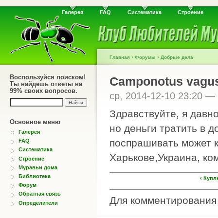
Галерея
FAQ
Систематика
Строение
›
›
Главная
Форумы
Добрые дела
Воспользуйся поиском!
Camponotus vagu
Ты найдешь ответы на
99% своих вопросов.
ср, 2014-12-10 23:20 —
Здравствуйте, я давн
Основное меню
но деньги тратить в д
Галерея
поспрашивать может к
FAQ
Систематика
Харькове,Украина, ко
Строение
Муравьи дома
Библиотека
‹ Купл
Форум
Обратная связь
Для комментировани
Определители