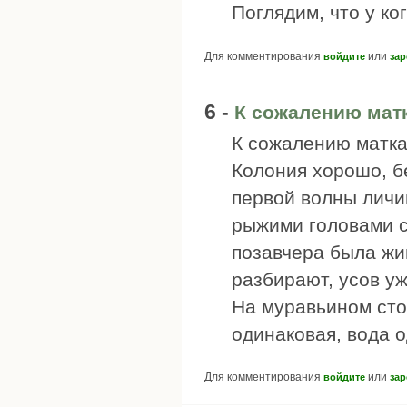
Поглядим, что у ког
Для комментирования
или
войдите
зар
6 -
К сожалению матк
К сожалению матка
Колония хорошо, бе
первой волны личи
рыжими головами со
позавчера была жив
разбирают, усов уже
На муравьином стол
одинаковая, вода од
Для комментирования
или
войдите
зар