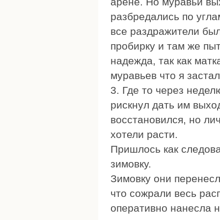
арене. Но муравьи вы
разбредались по угла
все раздражители был
пробирку и там же пы
надежда, так как матк
муравьев что я заста
3. Где то через недел
рискнул дать им выхо
восстановился, но ли
хотели расти.
Пришлось как следова
зимовку.
Зимовку они перенесл
что сожрали весь рас
оперативно нанесла н