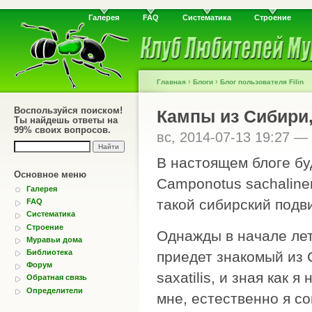
Галерея
FAQ
Систематика
Строение
›
›
Главная
Блоги
Блог пользователя Filin
Воспользуйся поиском!
Кампы из Сибири,
Ты найдешь ответы на
99% своих вопросов.
вс, 2014-07-13 19:27 —
В настоящем блоге бу
Основное меню
Camponotus sachalinen
Галерея
такой сибирский подв
FAQ
Систематика
Строение
Однажды в начале лет
Муравьи дома
Библиотека
приедет знакомый из 
Форум
saxatilis, и зная как
Обратная связь
Определители
мне, естественно я со