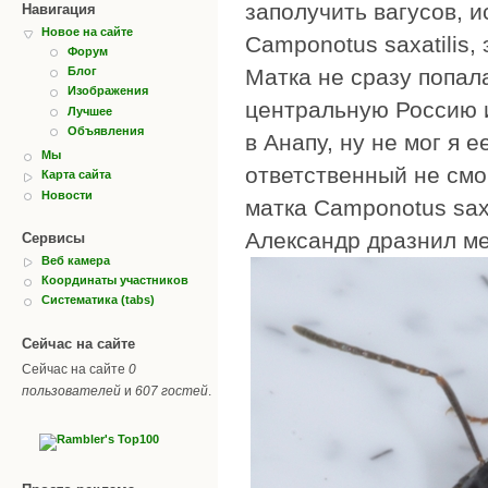
заполучить вагусов, и
Навигация
Новое на сайте
Camponotus saxatilis,
Форум
Матка не сразу попала
Блог
Изображения
центральную Россию и
Лучшее
Объявления
в Анапу, ну не мог я 
Мы
ответственный не смог
Карта сайта
Новости
матка Camponotus saxa
Александр дразнил ме
Сервисы
Веб камера
Координаты участников
Систематика (tabs)
Сейчас на сайте
Сейчас на сайте
0
пользователей
и
607 гостей
.