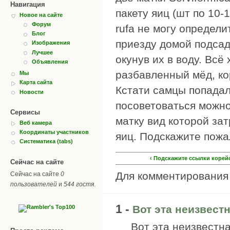
Навигация
пакету яиц (шт по 10-
Новое на сайте
Форум
rufa не могу определи
Блог
приезду домой подсад
Изображения
Лучшее
окунув их в воду. Всё
Объявления
разбавленный мёд, ко
Мы
Карта сайта
Кстати самцы попадал
Новости
посоветоваться можно
Сервисы
матку вид которой за
Веб камера
Координаты участников
яиц. Подскажите пожал
Систематика (tabs)
‹ Подскажите ссылки корей
Сейчас на сайте
Для комментировани
Сейчас на сайте
0
пользователей
и
544 гостя
.
1 -
Вот эта неизвестн
Вот эта неизвестна