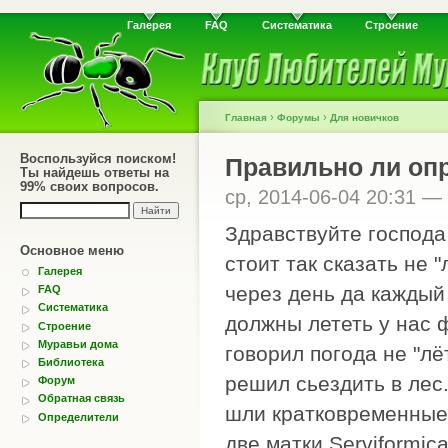
Галерея
FAQ
Систематика
Строение
›
›
Главная
Форумы
Для новичков
Воспользуйся поиском!
Правильно ли оп
Ты найдешь ответы на
99% своих вопросов.
ср, 2014-06-04 20:31 —
Здравствуйте господа
Основное меню
стоит так сказать не 
Галерея
через день да каждый 
FAQ
Систематика
должны лететь у нас 
Строение
Муравьи дома
говорил погода не "л
Библиотека
решил сьездить в лес.
Форум
Обратная связь
шли кратковременные 
Определители
две матки Serviformic