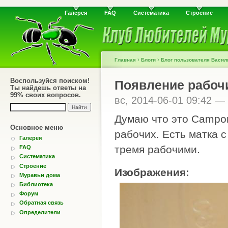
Галерея
FAQ
Систематика
Строение
›
›
Главная
Блоги
Блог пользователя Васил
Воспользуйся поиском!
Появление рабоч
Ты найдешь ответы на
99% своих вопросов.
вс, 2014-06-01 09:42 —
Думаю что это Campon
Основное меню
рабочих. Есть матка с
Галерея
тремя рабочими.
FAQ
Систематика
Строение
Изображения:
Муравьи дома
Библиотека
Форум
Обратная связь
Определители