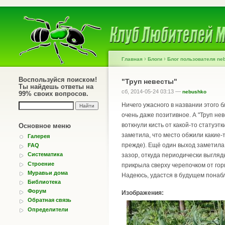
›
›
Главная
Блоги
Блог пользователя ne
Воспользуйся поиском!
"Труп невесты"
Ты найдешь ответы на
сб, 2014-05-24 03:13 —
nebushko
99% своих вопросов.
Ничего ужасного в названии этого 
очень даже позитивное. А "Труп не
воткнули кисть от какой-то статуэт
Основное меню
заметила, что место обжили какие-
Галерея
прежде). Ещё один выход заметила
FAQ
Систематика
зазор, откуда периодически выгля
Строение
прикрыла сверху черепочком от гор
Муравьи дома
Надеюсь, удастся в будущем понабл
Библиотека
Форум
Изображения:
Обратная связь
Определители