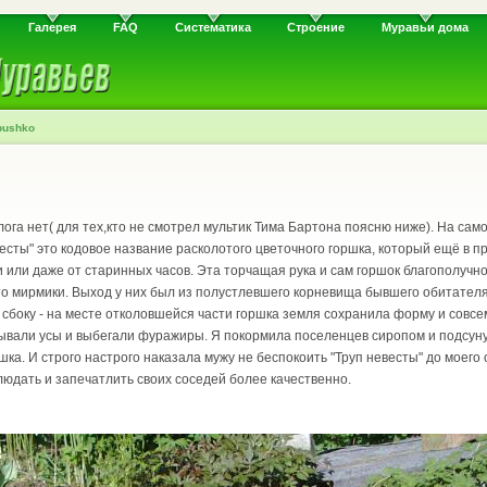
Галерея
FAQ
Систематика
Строение
Муравьи дома
bushko
блога нет( для тех,кто не смотрел мультик Тима Бартона поясню ниже). На са
весты" это кодовое название расколотого цветочного горшка, который ещё в п
ки или даже от старинных часов. Эта торчащая рука и сам горшок благополучн
то мирмики. Выход у них был из полустлевшего корневища бывшего обитателя 
 сбоку - на месте отколовшейся части горшка земля сохранила форму и совс
дывали усы и выбегали фуражиры. Я покормила поселенцев сиропом и подсуну
шка. И строго настрого наказала мужу не беспокоить "Труп невесты" до моег
юдать и запечатлить своих соседей более качественно.