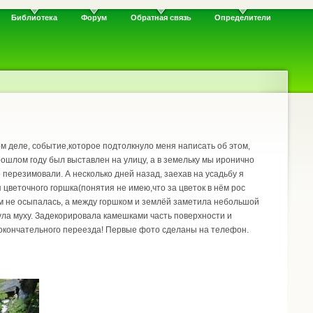
Библиотека
Форум
Обратная связь
Определители
мом деле, событие,которое подтолкнуло меня написать об этом,
рошлом году был выставлен на улицу, а в земельку мы иронично
о перезимовали. А несколько дней назад, заехав на усадьбу я
цветочного горшка(понятия не имею,что за цветок в нём рос
ем не осыпалась, а между горшком и землёй заметила небольшой
ла муху. Задекорировала камешками часть поверхности и
о окончательного переезда! Первые фото сделаны на телефон.