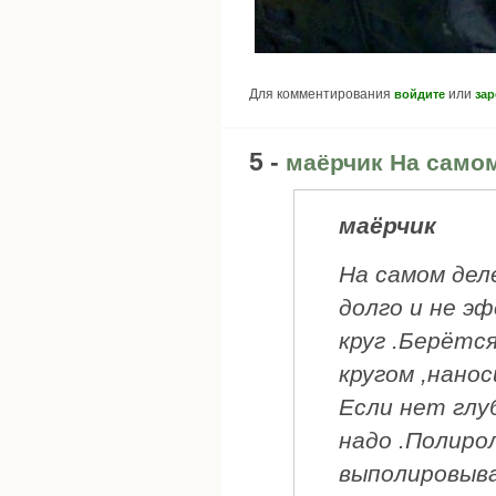
Для комментирования
или
войдите
зар
5 -
маёрчик На само
маёрчик
На самом дел
долго и не э
круг .Берётс
кругом ,нано
Если нет глу
надо .Полиро
выполировыва