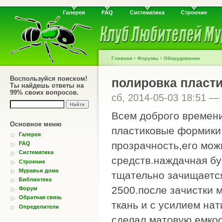
Галерея
FAQ
Систематика
Строение
›
›
Главная
Форумы
Оборудование
Воспользуйся поиском!
полировка пласт
Ты найдешь ответы на
99% своих вопросов.
сб, 2014-05-03 18:51 —
Всем доброго времени
Основное меню
пластиковые формики 
Галерея
прозрачность,его мо
FAQ
Систематика
средств.наждачная бу
Строение
Муравьи дома
тщательно зачищается
Библиотека
2500.после зачистки 
Форум
Обратная связь
ткань и с усилием нат
Определители
сделал матовую емкос