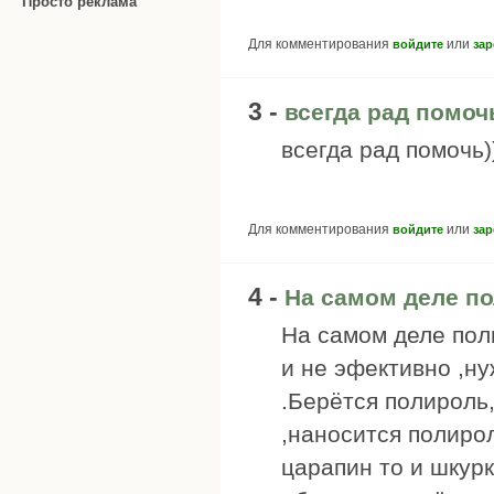
Просто реклама
Для комментирования
или
войдите
зар
3 -
всегда рад помочь
всегда рад помочь)
Для комментирования
или
войдите
зар
4 -
На самом деле п
На самом деле пол
и не эфективно ,н
.Берётся полироль
,наносится полирол
царапин то и шкур