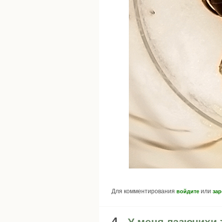
Для комментирования
или
войдите
зар
4 -
У меня лазючихи 