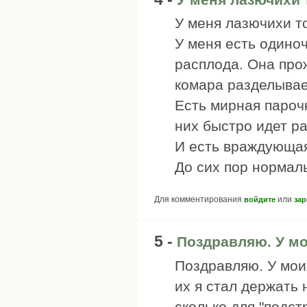
У меня лазючихи т
У меня есть одиноч
расплода. Она про
комара разделывает
Есть мирная парочк
них быстро идет ра
И есть враждующая
До сих пор нормаль
Для комментирования
или
войдите
зар
5 -
Поздравляю. У м
Поздравляю. У мои
их я стал держать 
сколько для "подс