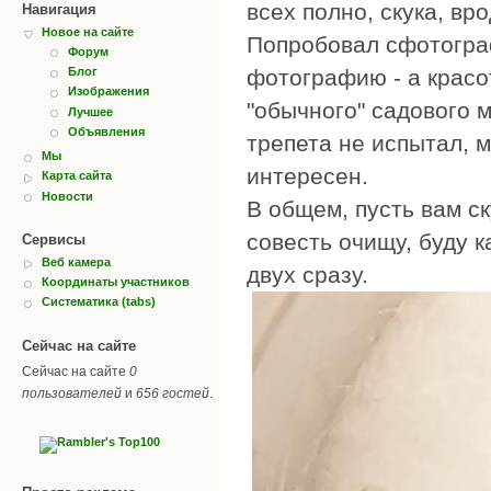
всех полно, скука, вро
Навигация
Новое на сайте
Попробовал сфотограф
Форум
фотографию - а красот
Блог
Изображения
"обычного" садового м
Лучшее
Объявления
трепета не испытал, м
Мы
интересен.
Карта сайта
Новости
В общем, пусть вам ск
совесть очищу, буду к
Сервисы
Веб камера
двух сразу.
Координаты участников
Систематика (tabs)
Сейчас на сайте
Сейчас на сайте
0
пользователей
и
656 гостей
.