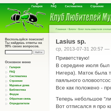
Галерея
FAQ
Систематика
Строение
›
›
Главная
Блоги
Блог пользователя crema
Воспользуйся поиском!
Lasius sp.
Ты найдешь ответы на
99% своих вопросов.
ср, 2013-07-31 20:57 —
Приветствую!
Основное меню
В середине июля был 
Галерея
Нигера). Маток была т
FAQ
Систематика
паяльного оловоотсоса
Строение
Муравьи дома
Все как положено - пр
Библиотека
Форум
Теперь небольшое "ли
Обратная связь
Определители
Вот отписался я про 