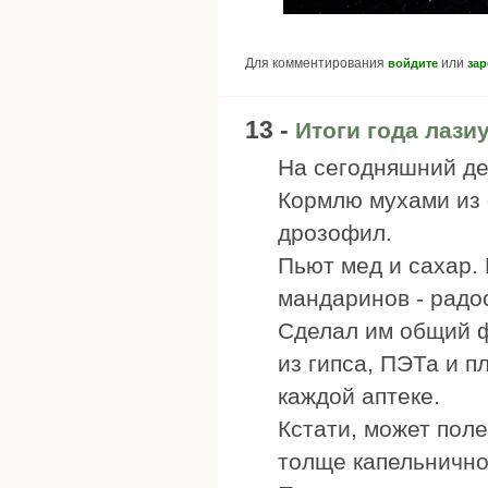
Для комментирования
или
войдите
зар
13 -
Итоги года лази
На сегодняшний де
Кормлю мухами из
дрозофил.
Пьют мед и сахар. 
мандаринов - радо
Сделал им общий ф
из гипса, ПЭТа и п
каждой аптеке.
Кстати, может поле
толще капельнично