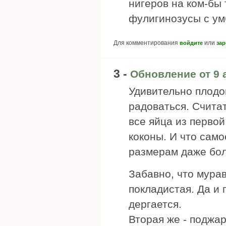
нигеров на ком-бы
фулигинозусы с ум
Для комментирования
или
войдите
зар
3 -
Обновление от 9 
Удивительно плодо
радоваться. Считат
все яйца из первой
коконы. И что само
размерам даже бо
Забавно, что мура
покладистая. Да и 
дергается.
Вторая же - поджа