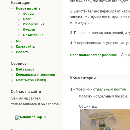
увеличилась, посмотрим что будет.
Навигация
Новое на сайте
2. Действительно перебирают харча
Форум
зимуют), т.к. лучше пусть лучше их
Блог
и те и другие.
Изображения
Лучшее
3. Переселившиеся поактивней, и к
Объявления
Мы
4. У переселившихся уже есть штук 
Карта сайта
Новости
Для 
Блог пользователя jabacrack
Сервисы
Веб камера
Координаты участников
Комментарии
Систематика (tabs)
1 -
Фоточки - отдельным постом,
Сейчас на сайте
Фоточки - отдельным постом, 
Сейчас на сайте
0
пользователей
и
667 гостей
.
Общий вид