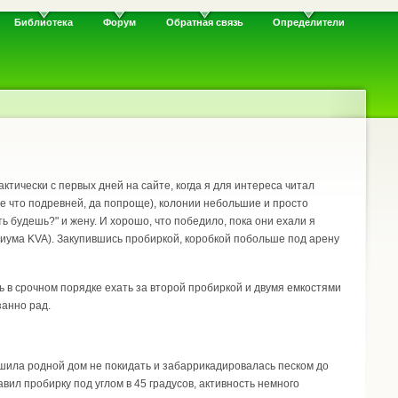
Библиотека
Форум
Обратная связь
Определители
тически с первых дней на сайте, когда я для интереса читал
е что подревней, да попроще), колонии небольшие и просто
ь будешь?" и жену. И хорошо, что победило, пока они ехали я
риума KVA). Закупившись пробиркой, коробкой побольше под арену
сь в срочном порядке ехать за второй пробиркой и двумя емкостями
занно рад.
ешила родной дом не покидать и забаррикадировалась песком до
вил пробирку под углом в 45 градусов, активность немного