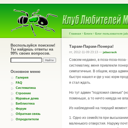
›
›
Главная
Блоги
Блог пользователя ja
Воспользуйся поиском!
Тарам-Парам-Понера!
Ты найдешь ответы на
пт, 2012-11-09 23:13 —
jabacrack
99% своих вопросов.
Совсем недавно, в поза-поза-поза-
систематику, меня привлекли поне
симпатичные. В общем, когда админ
Основное меню
быстро нашел и где у нас корм про
Галерея
я стал ждать.
FAQ
Систематика
Но тут админ "подложил свинью" (н
Строение
поменьше, а то ничто никуда не вла
Муравьи дома
Библиотека
Из наблюдений на текущий момент:
Форум
Обратная связь
1. Одно из семейств при высыхани
Определители
маленького отверстия. Наружу почт