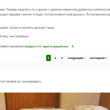
ми. Первую неделю и те и другие с удовольствием ели древесных клопов (у м
 съедят муравьи, чем кот и будет потом на меня этим дышать. Потом мнения р
ушают лучше и погулять выходят чаще.
8 яиц, они забавные.
комментирования
или
5
войдите
зарегистрируйтесь
1
2
3
следующая ›
последняя »
чтоб первый не загромождать.