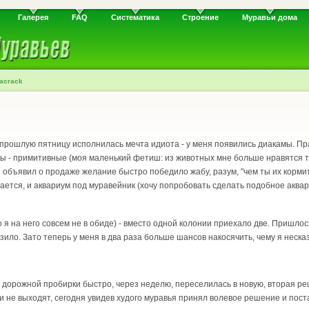
Галерея
FAQ
Систематика
Строение
Муравьи дома
bacrack
 прошлую пятницу исполнилась мечта идиота - у меня появились диакамы. Прак
ры - примитивные (моя маленький фетиш: из животных мне больше нравятся т
 объявил о продаже желание быстро победило жабу, разум, "чем ты их кормит
дается, и аквариум под муравейник (хочу попробовать сделать подобное аква
о я на него совсем не в обиде) - вместо одной колонии приехало две. Пришло
зило. Зато теперь у меня в два раза больше шансов накосячить, чему я неска
и дорожной пробирки быстро, через неделю, переселилась в новую, вторая р
и не выходят, сегодня увидев худого муравья принял волевое решение и поста