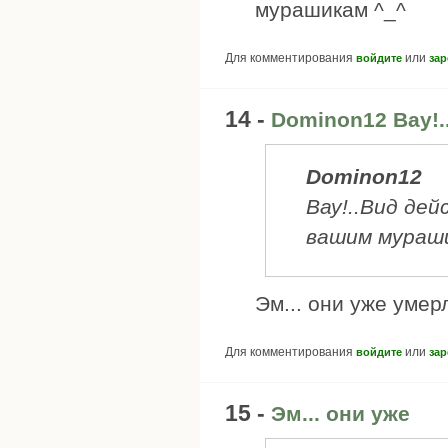
мурашикам ^_^
Для комментирования
или
войдите
зар
14 -
Dominon12 Вау!.
Dominon12
Вау!..Вид де
вашим мураши
Эм... они уже умер
Для комментирования
или
войдите
зар
15 -
Эм... они уже