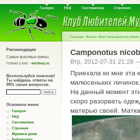
Галерея
FAQ
Систематика
Строение
›
›
Главная
Блоги
Блог пользователя admin
Рекомендация
Camponotus nicoba
Самые красивые кампы
Втр, 2012-07-31 21:28
только у нас -
antshop.ru
Приехала ко мне эта 
Воспользуйся поиском!
Ты найдешь ответы на
малюсеньких личинок
99% своих вопросов.
На данный момент эти
скоро разорвать одеж
Основное меню
матерью своей. Матка
Галерея
FAQ
Систематика
Строение
Муравьи дома
Библиотека