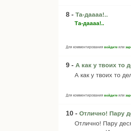
8 -
Та-даааа!..
Та-даааа!..
Для комментирования
или
войдите
зар
9 -
А как у твоих то д
А как у твоих то дел
Для комментирования
или
войдите
зар
10 -
Отлично! Пару д
Отлично! Пару деся