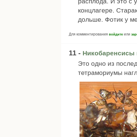
расплода. И это с у
концлагере. Стара
дольше. Фотик у ме
Для комментирования
или
войдите
зар
11 -
Никобаренсисы к
Это одно из послед
тетрамориумы наг