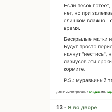
Если песок потеет
нет, но при залеж
слишком влажно - 
время.
Бескрылые матки н
Будут просто пери
начнут "нестись", 
лазиусов эти срок
кормите.
P.S.: муравьиный 
Для комментирования
или
войдите
зар
13 -
Я во дворе