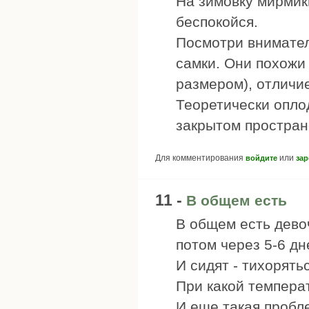
На зимовку мирмики
беспокойся.
Посмотри внимател
самки. Они похожи 
размером), отличи
Теоретически опло
закрытом простран
Для комментирования
или
войдите
зар
11 -
В общем есть
В общем есть дево
потом через 5-6 дн
И сидят - тихорять
При какой темпера
И еще такая пробл