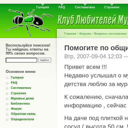
Галерея
FAQ
Систематика
Строение
›
›
Главная
Форумы
Вопросы систематики
Воспользуйся поиском!
Помогите по общ
Ты найдешь ответы на
99% своих вопросов.
Втр, 2007-09-04 12:03
Привет всем !!!
Основное меню
Недавно услышал о му
Галерея
детства люблю за мур
FAQ
Систематика
Строение
К сожалению, сначала
Муравьи дома
Библиотека
информацию , сейчас
Форум
Обратная связь
На даче под плиткой 
Определители
сосуд ( высота 50 см, 