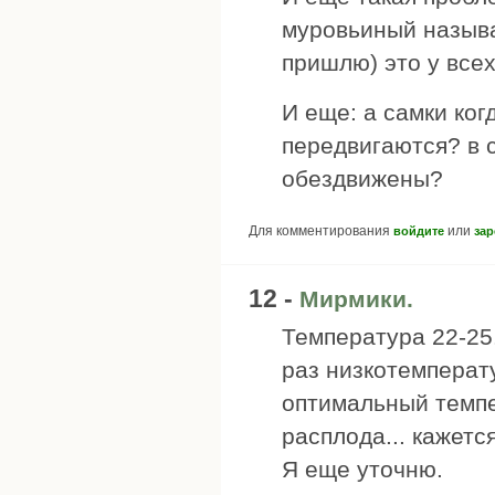
муровьиный называ
пришлю) это у всех
И еще: а самки ког
передвигаются? в 
обездвижены?
Для комментирования
или
войдите
зар
12 -
Мирмики.
Температура 22-25
раз низкотемперат
оптимальный темпе
расплода... кажетс
Я еще уточню.