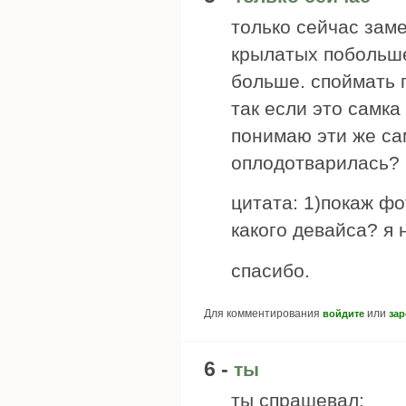
только сейчас заме
крылатых побольше
больше. споймать п
так если это самка
понимаю эти же са
оплодотварилась? 
цитата: 1)покаж фо
какого девайса? я 
спасибо.
Для комментирования
или
войдите
зар
6 -
ты
ты спрашевал: