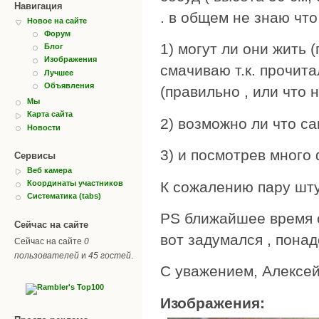
Навигация
. в общем не знаю что
Новое на сайте
Форум
1) могут ли они жить 
Блог
Изображения
смачиваю т.к. прочит
Лучшее
Объявления
(правильно , или что н
Мы
Карта сайта
2) возможно ли что са
Новости
3) и посмотрев много ф
Сервисы
Веб камера
К сожалению пару шту
Координаты участников
Систематика (tabs)
PS ближайшее время 
Сейчас на сайте
вот задумался , пона
Сейчас на сайте
0
пользователей
и
45 гостей
.
С уважением, Алексей
Изображения: