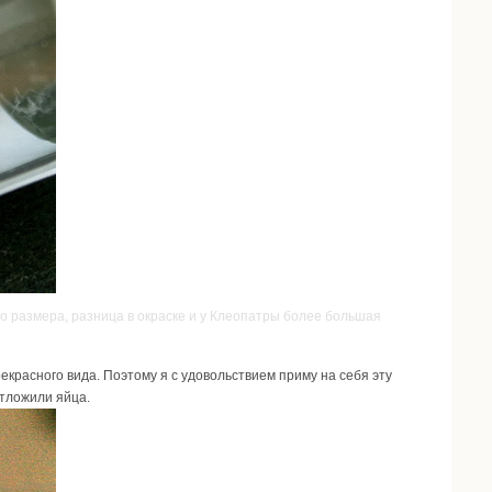
о размера, разница в окраске и у Клеопатры более большая
екрасного вида. Поэтому я с удовольствием приму на себя эту
отложили яйца.