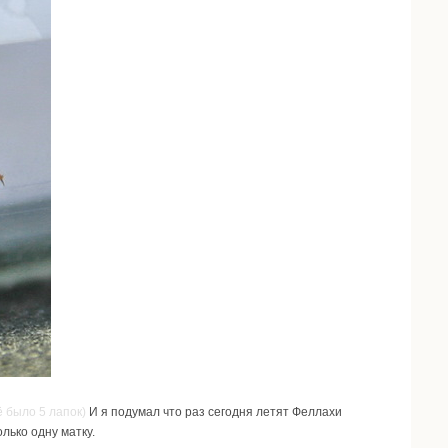
ё было 5 лапок)
И я подумал что раз сегодня летят Феллахи
лько одну матку.