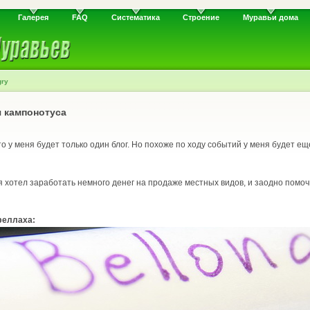
Галерея
FAQ
Систематика
Строение
Муравьи дома
gry
я кампонотуса
то у меня будет только один блог. Но похоже по ходу событий у меня будет ещ
 я хотел заработать немного денег на продаже местных видов, и заодно пом
феллаха: