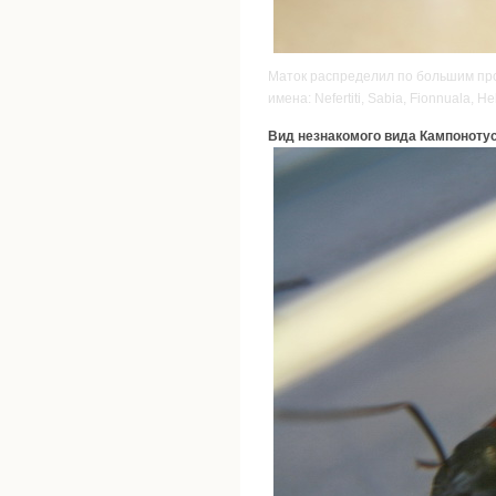
Маток распределил по большим проб
имена: Nefertiti, Sabia, Fionnuala, He
Вид незнакомого вида Кампонотус