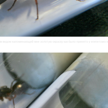
м видом напоминающий мне золотую окраску как было принято у египетских к