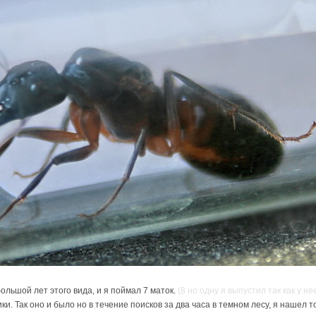
ольшой лет этого вида, и я поймал 7 маток.
(8 но одну я выпустил так как у не
и. Так оно и было но в течение поисков за два часа в темном лесу, я нашел то