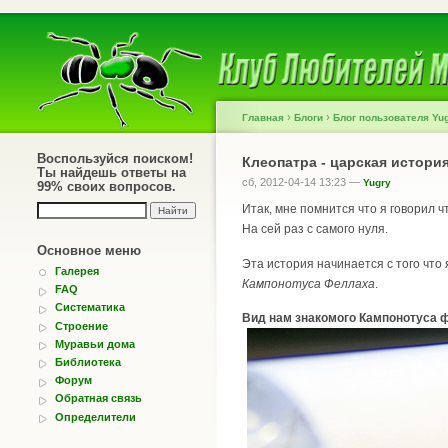
›
›
Главная
Блоги
Блог пользователя Yu
Воспользуйся поиском!
Клеопатра - царская истори
Ты найдешь ответы на
сб, 2012-04-14 13:23 —
Yugry
99% своих вопросов.
Итак, мне помнится что я говорил ч
На сей раз с самого нуля.
Основное меню
Эта история начинается с того что
Галерея
Кампонотуса Феллаха
.
FAQ
Систематика
Вид нам знакомого Кампонотуса 
Строение
Муравьи дома
Библиотека
Форум
Обратная связь
Определители