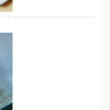
... И мне кажется неуместно королев нумеровать поэтому я дал им