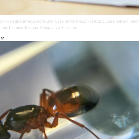
иркам диаметром около 2см. Всех маток я подписал: Вид, дата поимки, место
lene, Petronia, Bellona, Cleopatra и Antigone.
а: