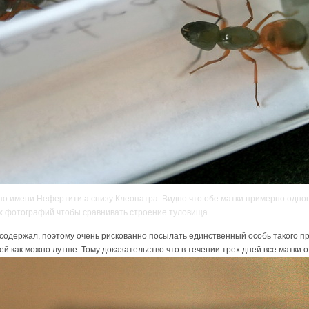
по имени Нефертити а снизу Клеопатра. Видно что обе матки примерно одног
их фотографий чтобы сравнивать строение туловища.
 содержал, поэтому очень рискованно посылать единственный особь такого пр
ей как можно лутше. Тому доказательство что в течении трех дней все матки 