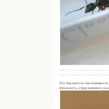
Сверху матка кампонотуса фелаха 
голова. У меня нету больее хорош
Этот вид никто из нам знакомых не
обязанность, и буду ухаживатъ за н