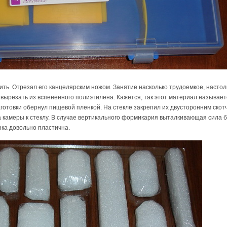
ть. Отрезал его канцелярским ножом. Занятие насколько трудоемкое, настол
вырезать из вспененного полиэтилена. Кажется, так этот материал называетс
аготовки обернул пищевой пленкой. На стекле закрепил их двусторонним скотч
амеры к стеклу. В случае вертикального формикария выталкивающая сила бу
нка довольно пластична.