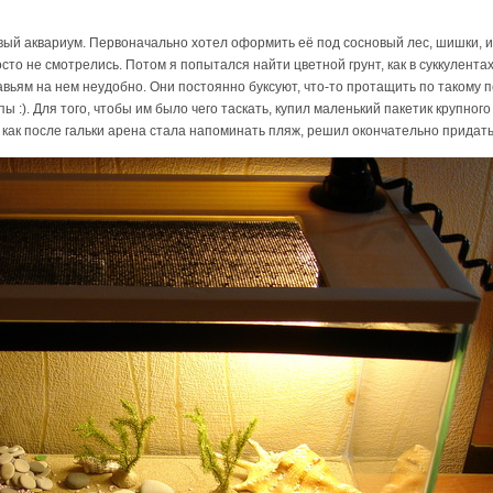
ый аквариум. Первоначально хотел оформить её под сосновый лес, шишки, и
сто не смотрелись. Потом я попытался найти цветной грунт, как в суккулентах
авьям на нем неудобно. Они постоянно буксуют, что-то протащить по такому 
апы :). Для того, чтобы им было чего таскать, купил маленький пакетик крупно
к как после гальки арена стала напоминать пляж, решил окончательно придать