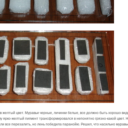
 в желтый цвет. Муравьи черные, личинки белые, все должно быть хорошо видн
ому ярко-желтый пигмент трансформировался в непонятно грязно-какой цвет. 
ли все перезалить, но лень победила паранойю. Решил, что насильно муравь