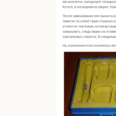
им заселятся, заподозрят неладное
Кстати, в последнем не уверен. Ну
После замешивания гипс вылил в кор
Заметил за собой такую странность -
утопил не тем боком, потом вытащи
замазывать, следы видно на отливк
заколупывать обратно. В следующий
Ну, в конечном итоге получилось вот