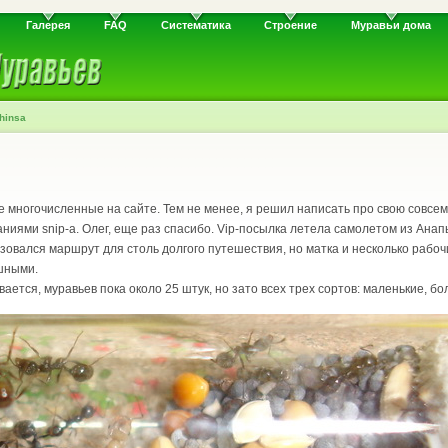
Галерея
FAQ
Систематика
Строение
Муравьи дома
hinsa
е многочисленные на сайте. Тем не менее, я решил написать про свою совсе
ниями snip-а. Олег, еще раз спасибо. Vip-посылка летела самолетом из Анапы
зовался маршрут для столь долгого путешествия, но матка и несколько рабо
ушными.
ается, муравьев пока около 25 штук, но зато всех трех сортов: маленькие, б