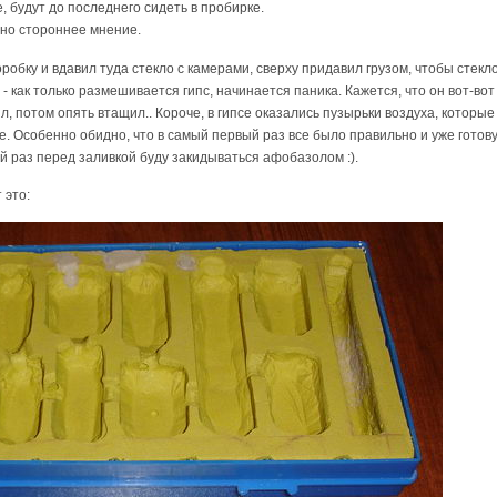
, будут до последнего сидеть в пробирке.
жно стороннее мнение.
обку и вдавил туда стекло с камерами, сверху придавил грузом, чтобы стекло
 как только размешивается гипс, начинается паника. Кажется, что он вот-вот сх
л, потом опять втащил.. Короче, в гипсе оказались пузырьки воздуха, котор
е. Особенно обидно, что в самый первый раз все было правильно и уже гото
 раз перед заливкой буду закидываться афобазолом :).
 это: