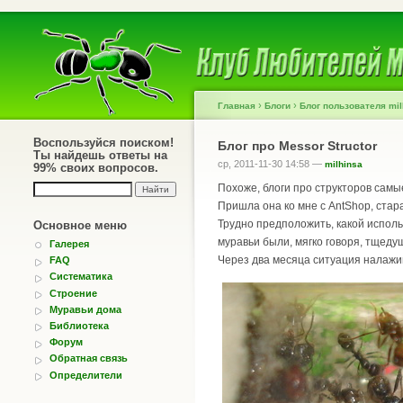
›
›
Главная
Блоги
Блог пользователя mil
Воспользуйся поиском!
Блог про Messor Structor
Ты найдешь ответы на
ср, 2011-11-30 14:58 —
milhinsa
99% своих вопросов.
Похоже, блоги про структоров самы
Пришла она ко мне с AntShop, стара
Трудно предположить, какой исполь
Основное меню
муравьи были, мягко говоря, тщед
Галерея
Через два месяца ситуация налажив
FAQ
Систематика
Строение
Муравьи дома
Библиотека
Форум
Обратная связь
Определители