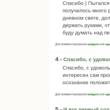
Спасибо ) Пытался
получилось много 
дневном свете, до
держать руками, чт
буду думать над п
Для комментирования
или
войдите
зар
4 -
Спасибо, с удово
Спасибо, с удоволь
интересен сам про
осознание положите
Для комментирования
или
войдите
зар
5 -
И вот первый сол