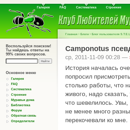
Галерея
FAQ
Систематика
Строение
›
›
Главная
Блоги
Блог пользователя S.T.E.L
Воспользуйся поиском!
Camponotus псев
Ты найдешь ответы на
99% своих вопросов.
ср, 2011-11-09 00:28 —
История началась оч
Основное меню
попросил присмотреть 
Галерея
столько работы, что н
FAQ
Систематика
живого, надо сказать,
Строение
Муравьи дома
что шевелилось. Увы,
Библиотека
не менее много разны
Форум
Обратная связь
перекочевали ко мне.
Определители