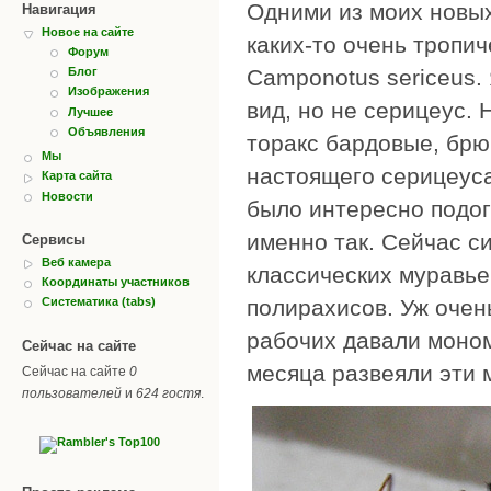
Одними из моих новы
Навигация
Новое на сайте
каких-то очень тропич
Форум
Camponotus sericeus. 
Блог
Изображения
вид, но не серицеус. 
Лучшее
Объявления
торакс бардовые, брю
Мы
настоящего серицеуса
Карта сайта
Новости
было интересно подог
именно так. Сейчас с
Сервисы
Веб камера
классических муравьев
Координаты участников
полирахисов. Уж очен
Систематика (tabs)
рабочих давали моно
Сейчас на сайте
месяца развеяли эти м
Сейчас на сайте
0
пользователей
и
624 гостя
.