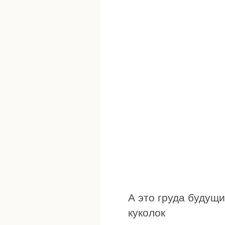
А это груда будущи
куколок