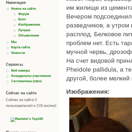
Навигация
им жилище из цемента
Новое на сайте
Форум
Вечером подсоединил 
Блог
разведчиков, а утром
Изображения
Лучшее
расплод. Белковое пи
Объявления
проблем нет. Есть тар
Мы
Карта сайта
мучной червь, дрозоф
Новости
На счет видовой прин
Сервисы
Pheidole pallidula, а 
Веб камера
Координаты участников
другой, более мелкий 
Систематика (tabs)
Изображения:
Сейчас на сайте
Сейчас на сайте
0
пользователей
и
578 гостей
.