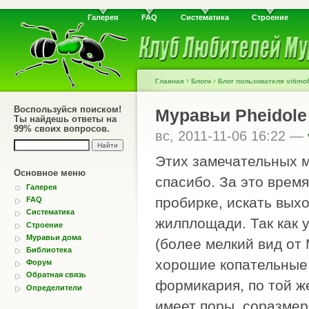
Галерея
FAQ
Систематика
Строение
›
›
Главная
Блоги
Блог пользователя vitimof
Воспользуйся поиском!
Муравьи Pheidole
Ты найдешь ответы на
99% своих вопросов.
вс, 2011-11-06 16:22 —
Этих замечательных м
Основное меню
спасибо. За это время
Галерея
пробирке, искать вых
FAQ
Систематика
жилплощади. Так как 
Строение
Муравьи дома
(более мелкий вид от 
Библиотека
хорошие копательные 
Форум
Обратная связь
формикария, по той ж
Определители
имеет поры, соразме