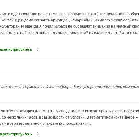
теме и одновременно не по теме, незнаю куда писать=( в общем такая пробл
 контейнер и дома устроить армагидец комарикам и как долго можно держать
 инкубаторах. И еще как я понял мурахи не обращают внимания на красный све
вопрос; кто наблюдал яйца под ультрофиолетом? их видно иль нет? а то я ско
0
зарегистрируйтесь
 положить в герметичный контейнер и дома устроить армагидец комарика
 матками и комариками. Маток лучше держать в инкубаторах, где есть необхо
а до нескольких часов, в зависимости от условий. В герметичном контейнере 
 Вам в этой герметичной упаковке кислорода хватит.
0
зарегистрируйтесь