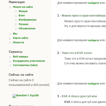
Навигация
Для комментирования
или
войдите
Новое на сайте
Форум
1 -
Можно просто края контейнера
Блог
Изображения
Можно просто края контейнера
Лучшее
Ну, и для верности крышку све
Объявления
Мы
Карта сайта
Для комментирования
или
войдите
Новости
Сервисы
2 -
Тоже что и KVA хотел
Веб камера
Тоже что и KVA хотел предлож
Координаты участников
Сеточку можно вплавить паяль
Систематика (tabs)
Сейчас на сайте
Сейчас на сайте
0
Для комментирования
или
войдите
пользователей
и
605 гостей
.
3 -
KVA А блеск для губ или
KVA
А блеск для губ или джон