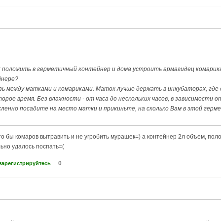
 положить в герметичный контейнер и дома устроить армагидец комарика
йнере?
язь между матками и комариками. Маток лучше держать в инкубаторах, где
орое время. Без влажности - от часа до нескольких часов, в зависимости о
ленно посадите на место матки и прикиньте, на сколько Вам в этой герм
то бы комаров вытравить и не угробить мурашек=) а контейнер 2л объем, по
льно удалось поспать=(
0
зарегистрируйтесь