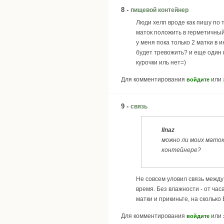
8 -
пищевой контейнер
Люди хелп вроде как пишу по 
маток положить в герметичный
у меня пока только 2 матки в
будет тревожить? и еще один 
курочки иль нет=)
Для комментирования
или
войдите
9 -
связь
Ilnaz
можно ли моих маток
контейнере?
Не совсем уловил связь между
время. Без влажности - от час
матки и прикиньте, на сколько
Для комментирования
или
войдите