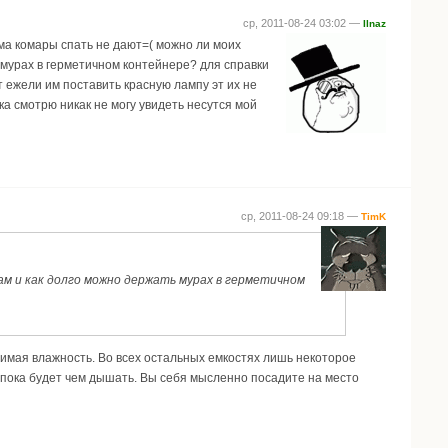
ср, 2011-08-24 03:02 —
Ilnaz
ема комары спать не дают=( можно ли моих
 мурах в герметичном контейнере? для справки
т ежели им поставить красную лампу эт их не
ка смотрю никак не могу увидеть несутся мой
ср, 2011-08-24 09:18 —
TimK
м и как долго можно держать мурах в герметичном
димая влажность. Во всех остальных емкостях лишь некоторое
-- пока будет чем дышать. Вы себя мысленно посадите на место