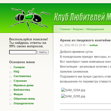
›
›
Главная
Форумы
Оборудование
Воспользуйся поиском!
Арена из пищевого контейн
Ты найдешь ответы на
вс, 2011-08-21 19:48 —
kolllak
99% своих вопросов.
Доброго времени суток.
В понедельник приедут мессоры, и 
Вот приобрел такие компакные кон
Основное меню
Вентиляция - резиновые колечки с 
Галерея
приклею силиконом.
FAQ
Систематика
Подскажите как лучше сделать отве
Строение
возвышение по периметру отверстия
Муравьи дома
Библиотека
Форум
Обратная связь
Определители