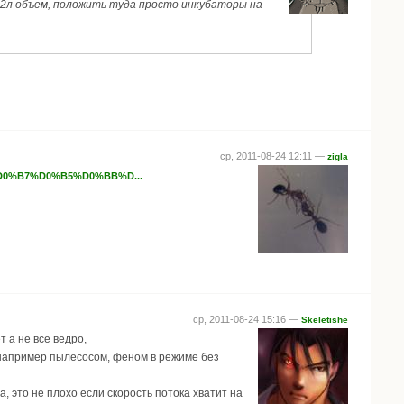
 2л объем, положить туда просто инкубаторы на
ср, 2011-08-24 12:11 —
zigla
B0%D0%B7%D0%B5%D0%BB%D...
ср, 2011-08-24 15:16 —
Skeletishe
т а не все ведро,
 а например пылесосом, феном в режиме без
, это не плохо если скорость потока хватит на