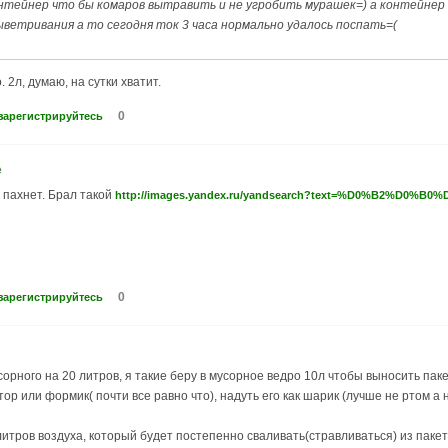
нтейнер что бы комаров вытравить и не угробить мурашек=) а контейнер
ыветривания а то сегодня ток 3 часа нормально удалось поспать=(
 2л, думаю, на сутки хватит.
0
зарегистрируйтесь
е
 пахнет. Брал такой
http://images.yandex.ru/yandsearch?text=%D0%B2%D0%
0
зарегистрируйтесь
сорного на 20 литров, я такие беру в мусорное ведро 10л чтобы выносить паке
тор или формик( почти все равно что), надуть его как шарик (лучше не ртом
итров воздуха, который будет постепенно сваливать(стравливаться) из пакета