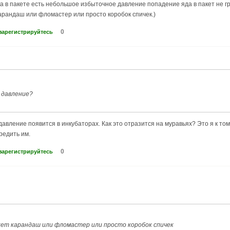
ока в пакете есть небольшое избыточное давление попадение яда в пакет не г
арандаш или фломастер или просто коробок спичек.)
0
зарегистрируйтесь
 давление?
давление появится в инкубаторах. Как это отразится на муравьях? Это я к то
редить им.
0
зарегистрируйтесь
ет карандаш или фломастер или просто коробок спичек