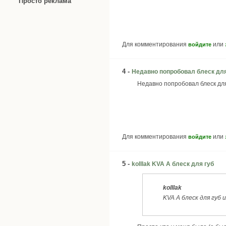
Просто реклама
Для комментирования
или
войдите
4 -
Недавно попробовал блеск дл
Недавно попробовал блеск для 
Для комментирования
или
войдите
5 -
kolllak KVA А блеск для губ
kolllak
KVA А блеск для губ