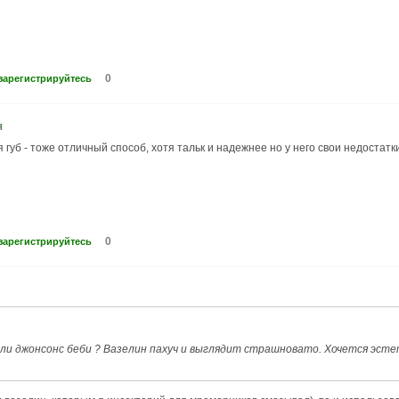
0
зарегистрируйтесь
я
губ - тоже отличный способ, хотя тальк и надежнее но у него свои недостатки
0
зарегистрируйтесь
 или джонсонс беби ? Вазелин пахуч и выглядит страшновато. Хочется эсте