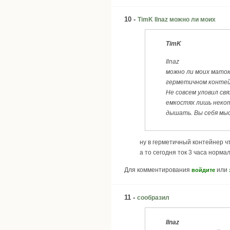
10 -
TimK Ilnaz можно ли моих
TimK
Ilnaz
можно ли моих маток
герметичном конте
Не совсем уловил св
емкостях лишь некот
дышать. Вы себя мыс
ну в герметичный контейнер ч
а то сегодня ток 3 часа норма
Для комментирования
или
войдите
11 -
сообразил
Ilnaz