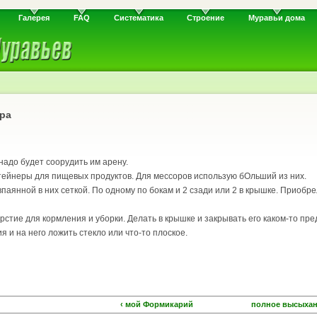
Галерея
FAQ
Систематика
Строение
Муравьи дома
ера
надо будет соорудить им арену.
тейнеры для пищевых продуктов. Для мессоров использую бОльший из них.
впаянной в них сеткой. По одному по бокам и 2 сзади или 2 в крышке. Приобр
рстие для кормления и уборки. Делать в крышке и закрывать его каком-то пр
 и на него ложить стекло или что-то плоское.
‹ мой Формикарий
полное высыхани