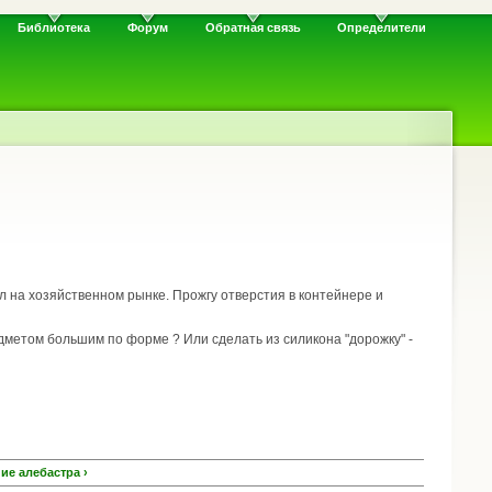
Библиотека
Форум
Обратная связь
Определители
ел на хозяйственном рынке. Прожгу отверстия в контейнере и
едметом большим по форме ? Или сделать из силикона "дорожку" -
е алебастра ›