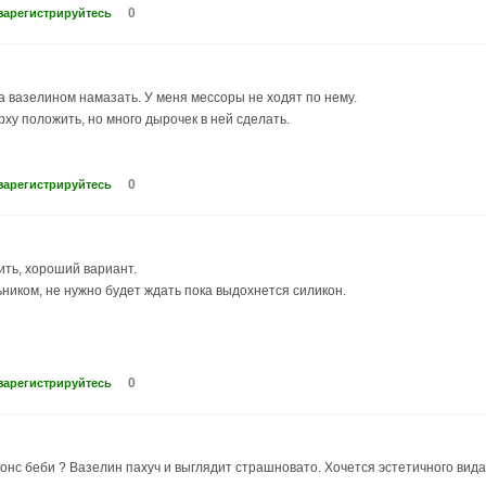
0
зарегистрируйтесь
 вазелином намазать. У меня мессоры не ходят по нему.
рху положить, но много дырочек в ней сделать.
0
зарегистрируйтесь
ить, хороший вариант.
ником, не нужно будет ждать пока выдохнется силикон.
0
зарегистрируйтесь
сонс беби ? Вазелин пахуч и выглядит страшновато. Хочется эстетичного вида