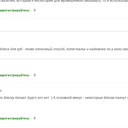
 вазелин, которым я инсектарий для мраморников смазывал), то и использовал
0
зарегистрируйтесь
блеск для губ - тоже отличный способ, хотя тальк и надежнее но у него св
0
зарегистрируйтесь
о
 блеску бегают будто его нет :) А основной минус - некоторые блески пахнут
0
зарегистрируйтесь