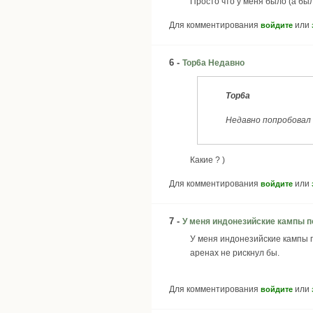
Просто что у меня было (а был
Для комментирования
или
войдите
6 -
Top6a Недавно
Top6a
Недавно попробовал 
Какие ? )
Для комментирования
или
войдите
7 -
У меня индонезийские кампы п
У меня индонезийские кампы по
аренах не рискнул бы.
Для комментирования
или
войдите