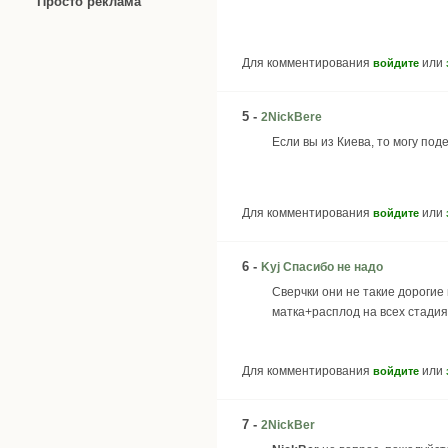
Просто реклама
Для комментирования
или
войдите
5 -
2NickBere
Если вы из Киева, то могу по
Для комментирования
или
войдите
6 -
Kyj Спасибо не надо
Сверчки они не такие дорогие
матка+расплод на всех стади
Для комментирования
или
войдите
7 -
2NickBer