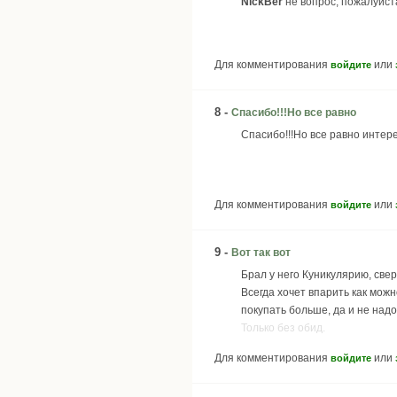
NickBer
не вопрос, пожалуйста
Для комментирования
или
войдите
8 -
Спасибо!!!Но все равно
Спасибо!!!Но все равно интер
Для комментирования
или
войдите
9 -
Вот так вот
Брал у него Куникулярию, свер
Всегда хочет впарить как мож
покупать больше, да и не над
Только без обид.
Для комментирования
или
войдите