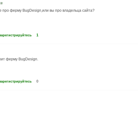
же
е про ферму BugDesign,или вы про владельца сайта?
1
зарегистрируйтесь
жит ферму BugDesign.
0
зарегистрируйтесь