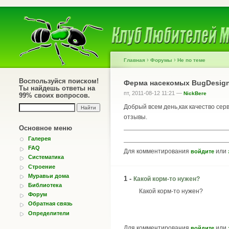
›
›
Главная
Форумы
Не по теме
Воспользуйся поиском!
Ферма насекомых BugDesign
Ты найдешь ответы на
пт, 2011-08-12 11:21 —
NickBere
99% своих вопросов.
Добрый всем день,как качество се
отзывы.
Основное меню
Галерея
FAQ
Для комментирования
или
войдите
Систематика
Строение
Муравьи дома
1 -
Какой корм-то нужен?
Библиотека
Какой корм-то нужен?
Форум
Обратная связь
Определители
Для комментирования
или
войдите