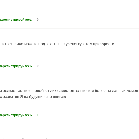
0
зарегистрируйтесь
делиться. Либо можете подъехать на Куреневку и там приобрести.
0
зарегистрируйтесь
 и редкие,так что я приобрету их самостоятельно,тем более на данный момен
ях развития.Я на будущие спрашиваю.
1
зарегистрируйтесь