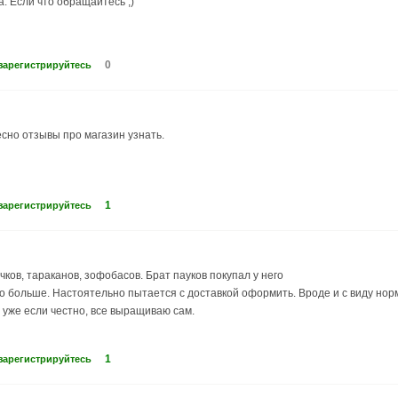
. Если что обращайтесь ;)
0
зарегистрируйтесь
есно отзывы про магазин узнать.
1
зарегистрируйтесь
чков, тараканов, зофобасов. Брат пауков покупал у него
но больше. Настоятельно пытается с доставкой оформить. Вроде и с виду норм
о уже если честно, все выращиваю сам.
1
зарегистрируйтесь