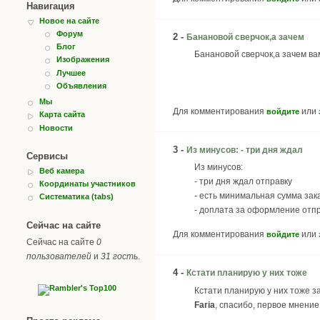
Навигация
Новое на сайте
Форум
2 -
Банановой сверчок,а зачем
Блог
Банановой сверчок,а зачем ва
Изображения
Лучшее
Объявления
Мы
Для комментирования
или
войдите
Карта сайта
Новости
3 -
Из минусов: - три дня ждал
Сервисы
Из минусов:
Веб камера
- три дня ждал отправку
Координаты участников
- есть минимальная сумма зак
Систематика (tabs)
- доплата за оформление отпр
Сейчас на сайте
Для комментирования
или
войдите
Сейчас на сайте
0
пользователей
и
31 гость
.
4 -
Кстати планирую у них тоже
Кстати планирую у них тоже з
Faria
, спасибо, первое мнение