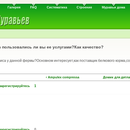
Галерея
FAQ
Систематика
Строение
Муравьи дома
 пользовались ли вы ее услугами?Как качество?
рвиса у данной фермы?Основном интересует,как поставщик белкового корма,с
‹ Ampulex compressa
Домик для дятла
1
зарегистрируйтесь
0
зарегистрируйтесь