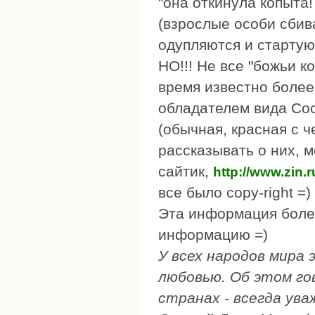
"она откинула копыта!
(взрослые особи сбива
одупляются и стартую
НО!!! Не все "божьи к
время известно более
обладателем вида Cocc
(обычная, красная с 
рассказывать о них, 
сайтик,
http://www.zin.
все было copy-right =)
Эта информация более
информацию =)
У всех народов мира
любовью. Об этом го
странах - всегда ува