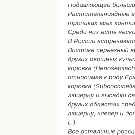
Подавляющее большин
Растительноядные в
тропиках всех конти
Среди них есть неск
В России встречаютс
Востоке серьезный в
других овощных куль
коровка (Henosepilach
относимая к роду Epi
коровка (Subcoccinell
люцерну и высадки с
других областях сре
люцерну, клевер и до
L.).
Все остальные россий