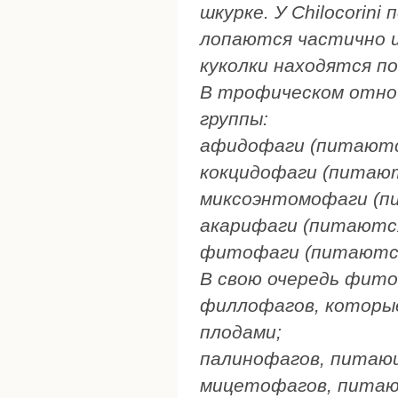
шкурке. У Chilocorin
лопаются частично и 
куколки находятся по
В трофическом отно
группы:
афидофаги (питаютс
кокцидофаги (питают
миксоэнтомофаги (пи
акарифаги (питаютс
фитофаги (питаются
В свою очередь фито
филлофагов, которы
плодами;
палинофагов, питаю
мицетофагов, питаю