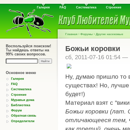
Галерея
FAQ
Систематика
Строение
›
›
Главная
Форумы
Другие насекомые
Воспользуйся поиском!
Божьи коровки
Ты найдешь ответы на
99% своих вопросов.
сб, 2011-07-16 01:54 —
Основное меню
Ну, думаю пришло то 
Галерея
существах! Но, лучше
FAQ
Систематика
будет!)
Строение
Муравьи дома
Материал взят с "вики
Библиотека
Божьи коровки (лат. 
Форум
Обратная связь
отличающееся тем, 
Определители
как третий, очень м