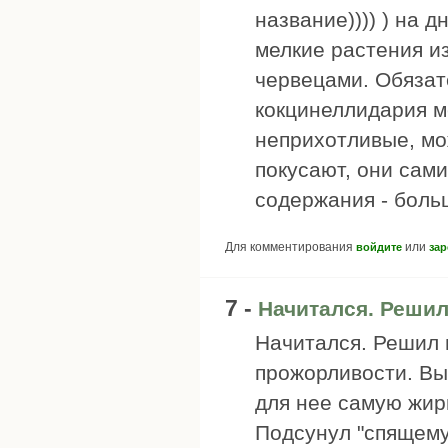
название)))) ) на 
мелкие растения из
червецами. Обязат
кокцинеллидария м
неприхотливые, мо
покусают, они сами
содержания - боль
Для комментирования
или
войдите
зар
7 -
Начитался. Решил
Начитался. Решил н
прожорливости. Вы
для нее самую жир
Подсунул "спящему