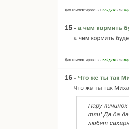
Для комментирования
или
войдите
зар
15 -
а чем кормить б
а чем кормить буд
Для комментирования
или
войдите
зар
16 -
Что же ты так М
Что же ты так Мих
Пару личино
тли! Да да д
любят сахарн