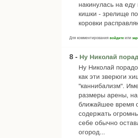
накинулась на еду 
кишки - зрелище по
коровки расправляю
Для комментирования
или
войдите
зар
8 -
Ну Николай порад
Ну Николай порадов
как эти зверюги хи
"каннибализм". Им
размеры арены, на 
ближайшее время он
содержать огромны
себе обычно остав
огород...