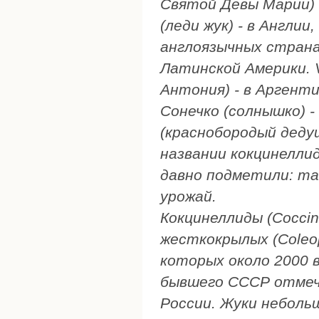
Святой Девы Марии) -
(леди жук) - в Англи
англоязычных странах. 
Латинской Америки. V
Антония) - в Аргенти
Сонечко (солнышко) -
(краснобородый дедуш
названии кокцинелли
давно подметили: та
урожай.
Кокцинеллиды (Coccin
жесткокрылых (Coleop
которых около 2000 
бывшего СССР отмече
России. Жуки небольш