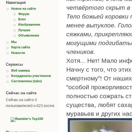
Навигация
четвёртого скрыт в 
Новое на сайте
Форум
Тело божьей коровки 
Блог
менее выпуклое. Голо
Изображения
Лучшее
сяжками, прикрепляю
Объявления
могущими подгибатьс
Мы
Карта сайта
члеников.
Новости
Хотя... Нет! Мало инф
Сервисы
Начну с того, что эти
Веб камера
Координаты участников
смертному"! От наши
Систематика (tabs)
"особой прожорливост
Сейчас на сайте
полностью сожрать ст
Сейчас на сайте
0
существа, любят саха
пользователей
и
623 гостя
.
муравьев и других на