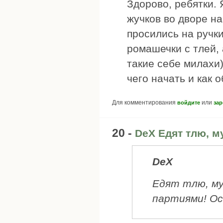
Здорово, ребятки. 
жучков во дворе на
просились на ручки
ромашечки с тлей, 
такие себе милахи)
чего начать и как 
Для комментирования
или
войдите
зар
20 -
DeX Едят тлю, м
DeX
Едят тлю, му
партиями! Ос