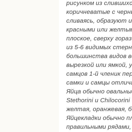
рисунком из сливших
коричневатые с черн
сливаясь, образуют и
красными или желтым
плоское, сверху гора
из 5-6 видимых стер
большинства видов в
вырезкой или ямкой, у
самцов 1-й членик пе
самки и самцы отлич
Яйца обычно овальные
Stethorini и Chilocori
желтая, оранжевая, 
Яйцекладки обычно п
правильными рядами, 