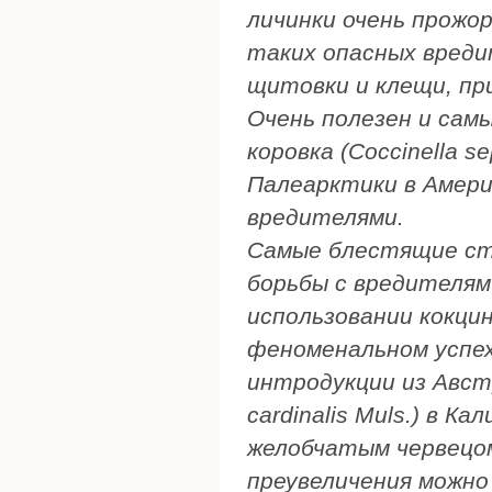
личинки очень прожо
таких опасных вреди
щитовки и клещи, пр
Очень полезен и сам
коровка (Coccinella s
Палеарктики в Амери
вредителями.
Самые блестящие ст
борьбы с вредителям
использовании кокци
феноменальном успех
интродукции из Австр
cardinalis Muls.) в 
желобчатым червецом-
преувеличения можно