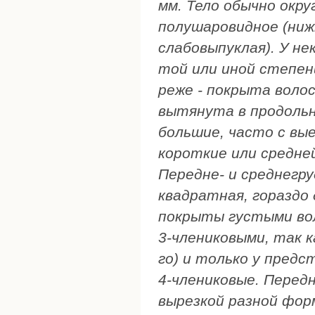
мм. Тело обычно окру
полушаровидное (ниж
слабовыпуклая). У н
той или иной степен
реже - покрыта воло
вытянута в продольн
большие, часто с вые
короткие или средней
Передне- и среднегру
квадратная, гораздо 
покрыты густыми вол
3-члениковыми, так к
го) и только у предс
4-члениковые. Передн
вырезкой разной форм