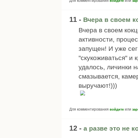
Для комментирования
или
войдите
зар
11 -
Вчера в своем 
Вчера в своем кок
активности, проце
запущен! И уже се
"скукоживаться" и 
удалось, личинки н
смазывается, каме
выручают!)))
Для комментирования
или
войдите
зар
12 -
а разве это не 