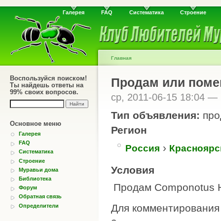
Галерея
FAQ
Систематика
Строение
Главная
Воспользуйся поиском!
Продам или пом
Ты найдешь ответы на
99% своих вопросов.
ср, 2011-06-15 18:04 —
Тип объявления:
про
Основное меню
Регион
Галерея
FAQ
›
Россия
Красноярс
Систематика
Строение
Условия
Муравьи дома
Библиотека
Продам Componotus H
Форум
Обратная связь
Для комментировани
Определители