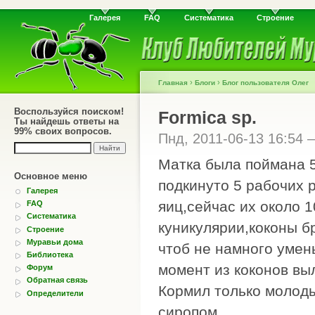
Галерея
FAQ
Систематика
Строение
›
›
Главная
Блоги
Блог пользователя Олег
Воспользуйся поиском!
Formica sp.
Ты найдешь ответы на
99% своих вопросов.
Пнд, 2011-06-13 16:54
Матка была поймана 5
Основное меню
подкинуто 5 рабочих 
Галерея
яиц,сейчас их около 1
FAQ
Систематика
куникулярии,коконы б
Строение
Муравьи дома
чтоб не намного умен
Библиотека
момент из коконов вы
Форум
Обратная связь
Кормил только молод
Определители
сиропом.