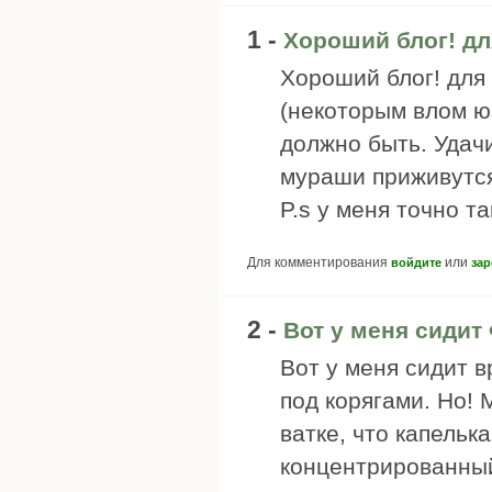
1 -
Хороший блог! дл
Хороший блог! для
(некоторым влом юз
должно быть. Удач
мураши приживутся
P.s у меня точно т
Для комментирования
или
войдите
зар
2 -
Вот у меня сидит
Вот у меня сидит 
под корягами. Но! 
ватке, что капельк
концентрированный 